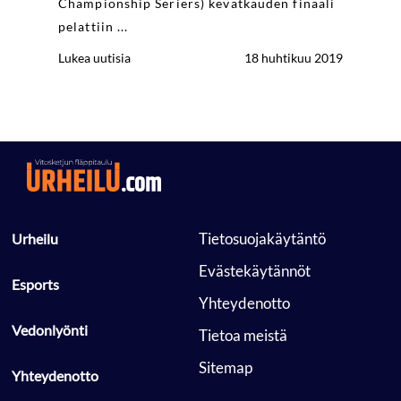
Championship Seriers) kevätkauden finaali
pelattiin ...
Lukea uutisia
18 huhtikuu 2019
 Tietosuojakäytäntö 
 Urheilu 
 Evästekäytännöt 
 Esports 
 Yhteydenotto 
 Vedonlyönti 
 Tietoa meistä 
 Sitemap 
 Yhteydenotto 