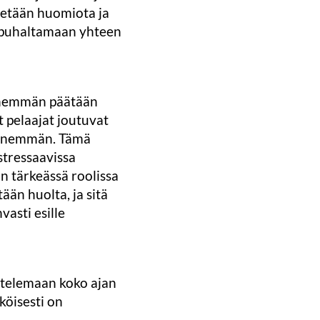
tetään huomiota ja
 puhaltamaan yhteen
 enemmän päätään
t pelaajat joutuvat
a enemmän. Tämä
stressaavissa
in tärkeässä roolissa
ään huolta, ja sitä
asti esille
attelemaan koko ajan
köisesti on