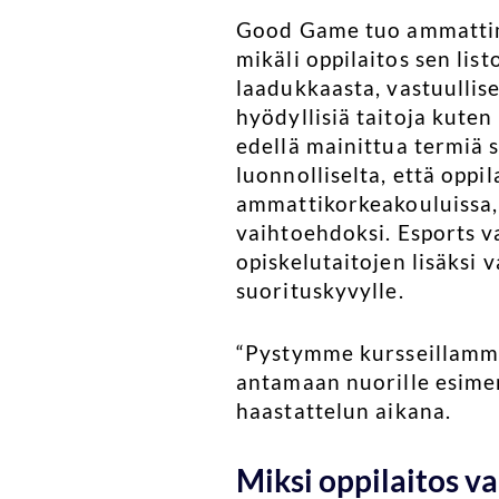
Good Game tuo ammattima
mikäli oppilaitos sen li
laadukkaasta, vastuullis
hyödyllisiä taitoja kute
edellä mainittua termiä 
luonnolliselta, että opp
ammattikorkeakouluissa, 
vaihtoehdoksi. Esports v
opiskelutaitojen lisäksi 
suorituskyvylle.
“Pystymme kursseillamme
antamaan nuorille esimer
haastattelun aikana.
Miksi oppilaitos v