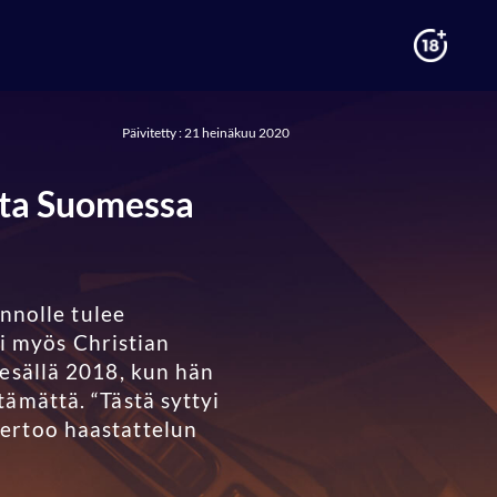
Päivitetty : 21 heinäkuu 2020
sta Suomessa
innolle tulee
ui myös Christian
kesällä 2018, kun hän
ämättä. “Tästä syttyi
kertoo haastattelun