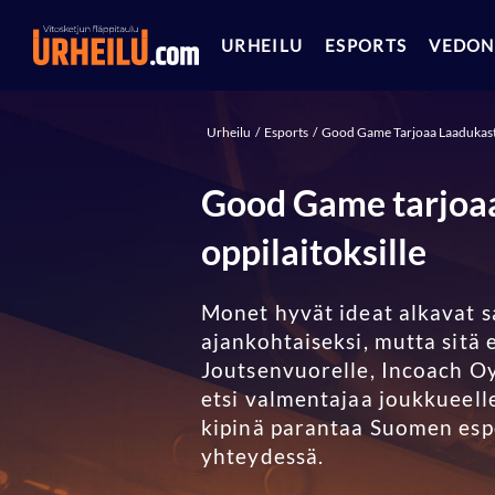
URHEILU
ESPORTS
VEDON
Urheilu
Esports
Good Game Tarjoaa Laadukasta
Good Game tarjoaa
oppilaitoksille
Monet hyvät ideat alkavat sa
ajankohtaiseksi, mutta sitä e
Joutsenvuorelle, Incoach Oy
etsi valmentajaa joukkueell
kipinä parantaa Suomen espo
yhteydessä.