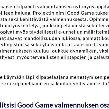
isen kilpapeli valmentamisen nyt myös oppila
stoilleen haluaa. Projektin nimi Good Game tukee
esta sekä kehittävästä valmennuksesta. Opimme k
n tiimityöskentelyä, joukkuepelaamista sekä terv
sopivat myös täydellisesti e-urheilun määritelm
ilaat saavat mahdollisuuden lukiossa, ammattikou
yliopistoissa sekä yläasteilla ottaa esports va
almennukseen kuuluu joukkue dynamiikan, yksilö
vahvasti myös terveellisten elintapojen ja pala
 käymään läpi kilpapelaajana menestymisen per
kkiä kilpapelaamisen ja koulun yhdistämisestä.
alitsisi Good Game valmennuksen osa