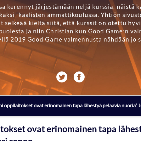
a kerennyt järjestämään neljä kurssia, näistä ka
kaksi Ikaalisten ammattikoulussa. Yhtiön sivust
 selkeää kieltä siitä, että kurssit on otettu hyv
puolesta ja niin Christian kun Good Game:n val
ksyllä 2019 Good Game valmennusta nähdään jo s
ni oppilaitokset ovat erinomainen tapa lähestyä pelaavia nuoria”
itokset ovat erinomainen tapa lähes