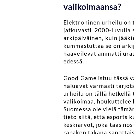
valikoimaansa?
Elektroninen urheilu on tu
jatkuvasti. 2000-luvulla 
arkipäiväinen, kuin jääki
kummastuttaa se on arkipä
haaveilevat ammatti ura
edessä.
Good Game istuu tässä va
haluavat varmasti tarjota
urheilu on tällä hetkellä
valikoimaa, houkuttelee k
Suomessa ole vielä tämän
tieto siitä, että esport
keskiarvot, joka taas nos
rapakon takana sanottais