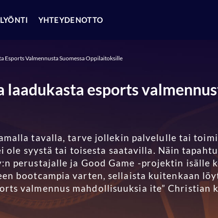
LYÖNTI
YHTEYDENOTTO
 Esports Valmennusta Suomessa Oppilaitoksille
 laadukasta esports valmennu
malla tavalla, tarve jollekin palvelulle tai toim
i ole syystä tai toisesta saatavilla. Näin tapaht
:n perustajalle ja Good Game -projektin isälle 
een bootcampia varten, sellaista kuitenkaan löyt
rts valmennus mahdollisuuksia ite” Christian 