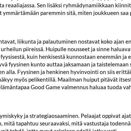
ta reaaliajassa. Sen lisäksi ryhmädynamiikkaan kiinni
vat ymmärtämään paremmin sitä, miten joukkueen saa
äntavat, liikunta ja palautuminen nostavat koko ajan
urheilun piireissä. Huipulle nousseet ja sinne haluava
 fyysisestä, kuin henkisestä kunnostaan enemmän j
 hyvä fyysinen kunto auttaa jaksamaan ja taistelemaan 
en alla. Fyysinen ja henkinen hyvinvointi on siis erittä
näkyy myös pelikentillä. Maailman huiput pitävät itsest
 elämäntapaa Good Game valmennus haluaa tuoda vahv
tymiskyky ja strategiaosaaminen. Pelaajat oppivat aj
, mitä tapahtuu seuraavaksi, mitä vastustaja todennä
oit tehdä, jotta pysyt askeleen edellä jatkuvasti.