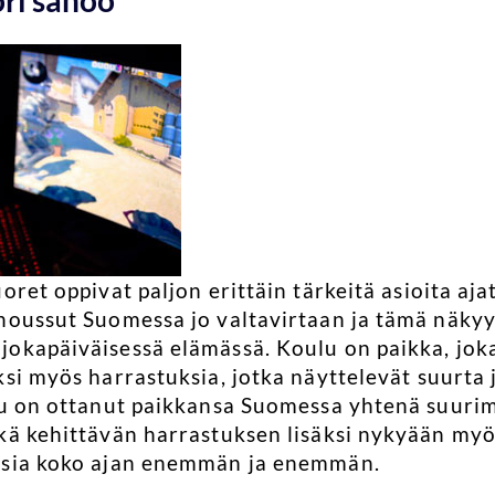
ori sanoo
oret oppivat paljon erittäin tärkeitä asioita ajat
noussut Suomessa jo valtavirtaan ja tämä näkyy 
okapäiväisessä elämässä. Koulu on paikka, joka
ksi myös harrastuksia, jotka näyttelevät suurta 
lu on ottanut paikkansa Suomessa yhtenä suurim
kä kehittävän harrastuksen lisäksi nykyään my
ksia koko ajan enemmän ja enemmän.