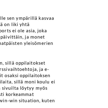
uille sen ympärillä kasvaa
ä on liki yhtä
orts ei ole asia, joka
päivittäin, ja monet
hatpäisten yleisömerien
 sillä oppilaitokset
ssivaihtoehtoja, ja e-
it osaksi oppilaitoksen
aita, sillä moni koulu ei
 sivuilta löytyy myös
asti korkeammat
 win-win situation, kuten