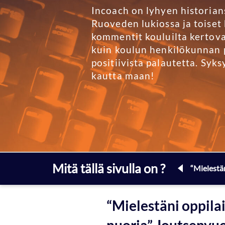
Incoach on lyhyen historians
Ruoveden lukiossa ja toiset 
kommentit kouluilta kertovat
kuin koulun henkilökunnan 
positiivista palautetta. Sy
kautta maan!
Mitä tällä sivulla on ?
“Mielestä
“Mielestäni oppila