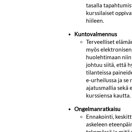
tasalla tapahtumis
kurssilaiset oppi
hiileen.
Kuntovalmennus
Terveelliset eläm
myös elektronisen 
huolehtimaan niin
johtuu siitä, että
tilanteissa paineid
e-urheilussa ja se 
ajatusmallia sekä
kurssiensa kautta.
Ongelmanratkaisu
Ennakointi, keskit
askeleen eteenpäin
tekemässä ja mitä v