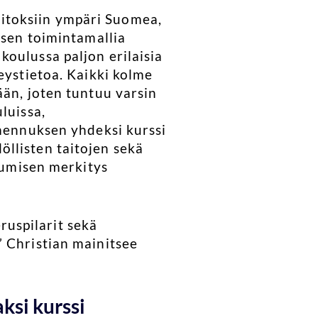
itoksiin ympäri Suomea,
 sen toimintamallia
oulussa paljon erilaisia
eystietoa. Kaikki kolme
ään, joten tuntuu varsin
luissa,
lmennuksen yhdeksi kurssi
llisten taitojen sekä
utumisen merkitys
uspilarit sekä
” Christian mainitsee
ksi kurssi