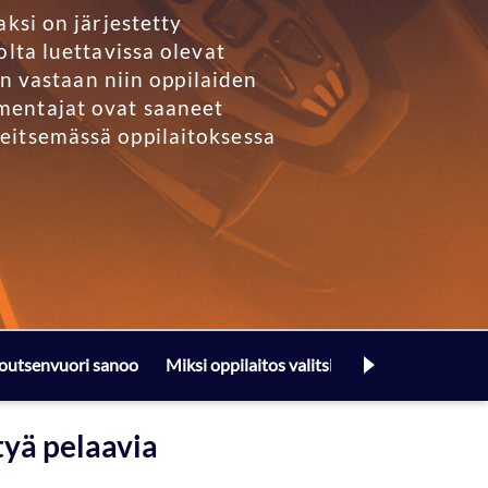
ksi on järjestetty
olta luettavissa olevat
in vastaan niin oppilaiden
mentajat ovat saaneet
eitsemässä oppilaitoksessa
 Joutsenvuori sanoo
Miksi oppilaitos valitsisi Good Game valm
tyä pelaavia