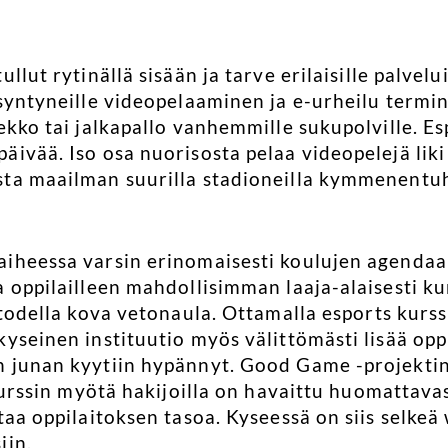
llut rytinällä sisään ja tarve erilaisille palvel
syntyneille videopelaaminen ja e-urheilu termin
ekko tai jalkapallo vanhemmille sukupolville. Esp
ivää. Iso osa nuorisosta pelaa videopelejä liki 
sta maailman suurilla stadioneilla kymmenentu
iheessa varsin erinomaisesti koulujen agendaan,
 oppilailleen mahdollisimman laaja-alaisesti kur
 todella kova vetonaula. Ottamalla esports kurss
yseinen instituutio myös välittömästi lisää oppil
 junan kyytiin hypännyt. Good Game -projektin
s kurssin myötä hakijoilla on havaittu huomattav
taa oppilaitoksen tasoa. Kyseessä on siis selkeä
iin.