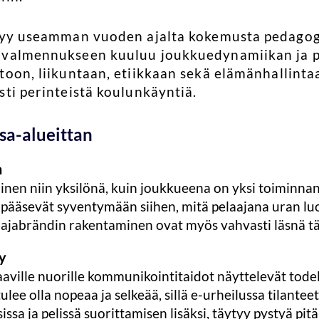
tyy useamman vuoden ajalta kokemusta pedagogi
 valmennukseen kuuluu joukkuedynamiikan ja pe
oon, liikuntaan, etiikkaan sekä elämänhallintaan
sti perinteistä koulunkäyntiä.
osa-alueittan
n
inen niin yksilönä, kuin joukkueena on yksi toiminnan
t pääsevät syventymään siihen, mitä pelaajana uran lu
aajabrändin rakentaminen ovat myös vahvasti läsnä täl
ly
aville nuorille kommunikointitaidot näyttelevät todell
ee olla nopeaa ja selkeää, sillä e-urheilussa tilantee
ssa ja pelissä suorittamisen lisäksi, täytyy pystyä pi