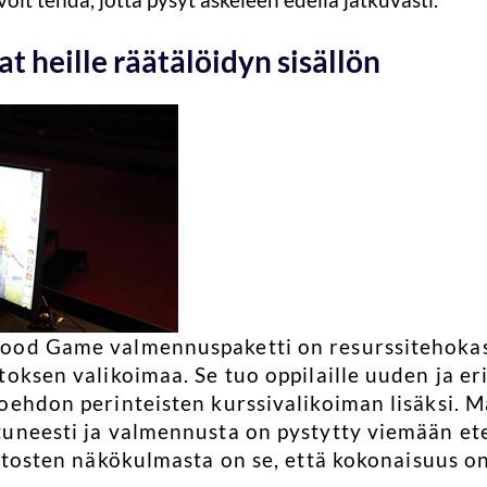
t heille räätälöidyn sisällön
ood Game valmennuspaketti on resurssitehokas
oksen valikoimaa. Se tuo oppilaille uuden ja er
oehdon perinteisten kurssivalikoiman lisäksi. Ma
tuneesti ja valmennusta on pystytty viemään et
aitosten näkökulmasta on se, että kokonaisuus on