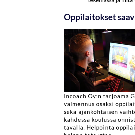
Oppilaitokset saava
Incoach Oy:n tarjoama G
valmennus osaksi oppilait
sekä ajankohtaisen vaiht
kahdessa koulussa onnis
tavalla. Helpointa oppil