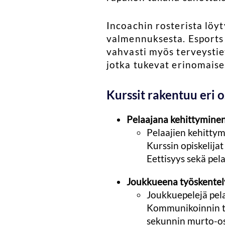
Incoachin rosterista löy
valmennuksesta. Esports
vahvasti myös terveystiet
jotka tukevat erinomaise
Kurssit rakentuu eri 
Pelaajana kehittymine
Pelaajien kehittym
Kurssin opiskelija
Eettisyys sekä pel
Joukkueena työskente
Joukkuepelejä pela
Kommunikoinnin tul
sekunnin murto-osi