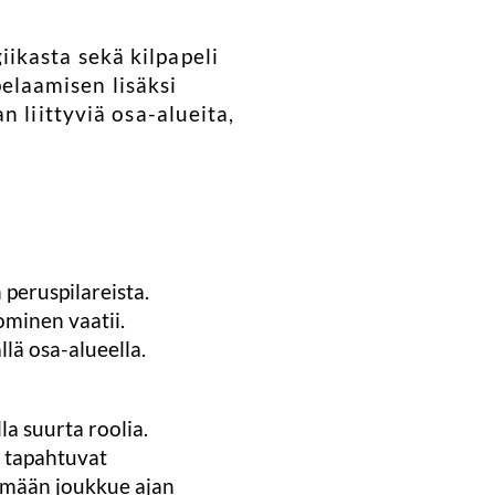
ikasta sekä kilpapeli
laamisen lisäksi
 liittyviä osa-alueita,
 peruspilareista.
ominen vaatii.
lä osa-alueella.
a suurta roolia.
t tapahtuvat
tämään joukkue ajan