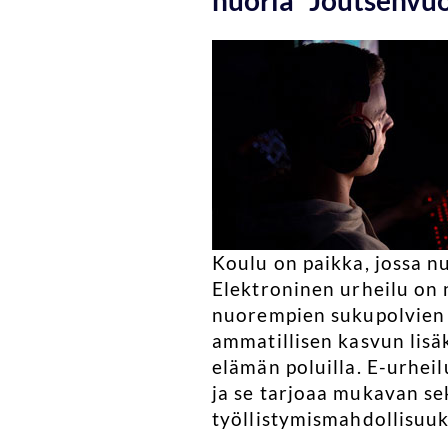
nuoria” Joutsenvu
Koulu on paikka, jossa nu
Elektroninen urheilu on 
nuorempien sukupolvien j
ammatillisen kasvun lisä
elämän poluilla. E-urhei
ja se tarjoaa mukavan se
työllistymismahdollisuu