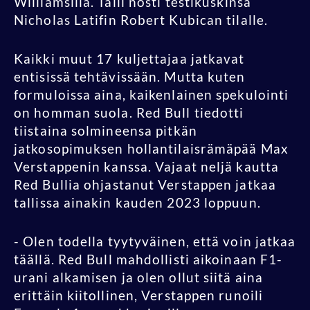
Williamsilla. Talli nosti testikuskinsa
Nicholas Latifin Robert Kubican tilalle.
Kaikki muut 17 kuljettajaa jatkavat
entisissä tehtävissään. Mutta kuten
formuloissa aina, kaikenlainen spekulointi
on homman suola. Red Bull tiedotti
tiistaina solmineensa pitkän
jatkosopimuksen hollantilaisrämäpää Max
Verstappenin kanssa. Vajaat neljä kautta
Red Bullia ohjastanut Verstappen jatkaa
tallissa ainakin kauden 2023 loppuun.
- Olen todella tyytyväinen, että voin jatkaa
täällä. Red Bull mahdollisti aikoinaan F1-
urani alkamisen ja olen ollut siitä aina
erittäin kiitollinen, Verstappen runoili