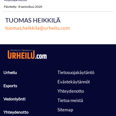
Päivitetty : 8 tammikuu 2020
TUOMAS HEIKKILÄ
tuomas.heikkila@urheilu.com
 Tietosuojakäytäntö 
 Urheilu 
 Evästekäytännöt 
 Esports 
 Yhteydenotto 
 Vedonlyönti 
 Tietoa meistä 
 Sitemap 
 Yhteydenotto 