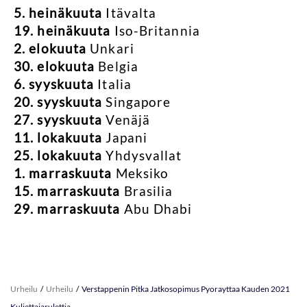
5. heinäkuuta
Itävalta
19. heinäkuuta
Iso-Britannia
2. elokuuta
Unkari
30. elokuuta
Belgia
6. syyskuuta
Italia
20. syyskuuta
Singapore
27. syyskuuta
Venäjä
11. lokakuuta
Japani
25. lokakuuta
Yhdysvallat
1. marraskuuta
Meksiko
15. marraskuuta
Brasilia
29. marraskuuta
Abu Dhabi
Urheilu
Urheilu
Verstappenin Pitka Jatkosopimus Pyorayttaa Kauden 2021
Kuljettajarulettia