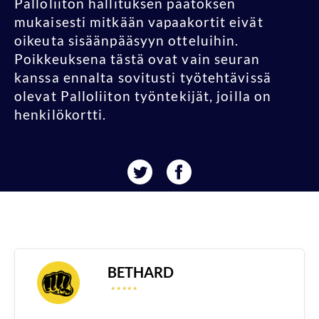
Palloliiton hallituksen päätöksen
mukaisesti mitkään vapaakortit eivät
oikeuta sisäänpääsyyn otteluihin.
Poikkeuksena tästä ovat vain seuran
kanssa ennalta sovitusti työtehtävissä
olevat Palloliiton työntekijät, joilla on
henkilökortti.
BETHARD
☆
☆
☆
☆
☆
☆
☆
☆
☆
☆