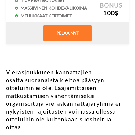
MUHKEAT BONUKSET
BONUS
MASSIIVINEN KOHDEVALIKOIMA
100$
MEHUKKAAT KERTOIMET
PELAA NYT
Vierasjoukkueen kannattajien
osalta suoranaista kieltoa pääsyyn
otteluihin ei ole. Laajamittaisen
matkustamisen vähentämiseksi
organisoituja vieraskannattajaryhmiä ei
nykyisten rajoitusten voimassa ollessa
otteluihin ole kuitenkaan suositeltua
ottaa.