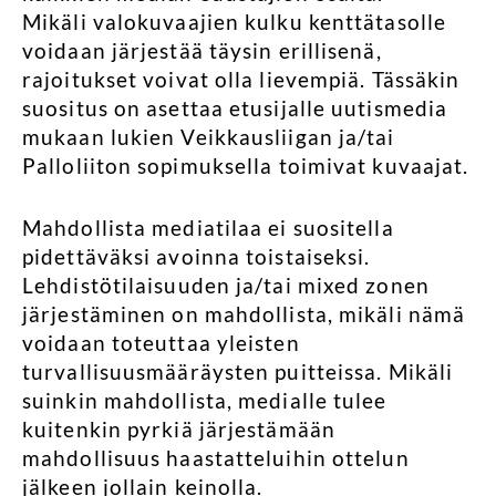
Mikäli valokuvaajien kulku kenttätasolle
voidaan järjestää täysin erillisenä,
rajoitukset voivat olla lievempiä. Tässäkin
suositus on asettaa etusijalle uutismedia
mukaan lukien Veikkausliigan ja/tai
Palloliiton sopimuksella toimivat kuvaajat.
Mahdollista mediatilaa ei suositella
pidettäväksi avoinna toistaiseksi.
Lehdistötilaisuuden ja/tai mixed zonen
järjestäminen on mahdollista, mikäli nämä
voidaan toteuttaa yleisten
turvallisuusmääräysten puitteissa. Mikäli
suinkin mahdollista, medialle tulee
kuitenkin pyrkiä järjestämään
mahdollisuus haastatteluihin ottelun
jälkeen jollain keinolla.