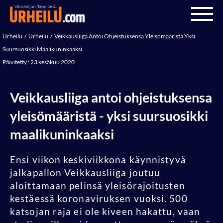
Urheilu
Urheilu
Veikkausliiga Antoi Ohjeistuksensa Yleisomaarista Yksi
Suursuosikki Maalikuninkaaksi
Päivitetty : 23 kesäkuu 2020
Veikkausliiga antoi ohjeistuksensa
yleisömääristä - yksi suursuosikki
maalikuninkaaksi
Ensi viikon keskiviikkona käynnistyvä
jalkapallon Veikkausliiga joutuu
aloittamaan pelinsä yleisörajoitusten
kestäessä koronaviruksen vuoksi. 500
katsojan raja ei ole kiveen hakattu, vaan