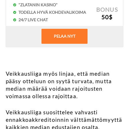
"ZLATANIN KASINO"
BONUS
TODELLA HYVÄ KOHDEVALIKOIMA
50$
24/7 LIVE CHAT
PELAA NYT
Veikkausliiga myös linjaa, että median
pääsy otteluun on syytä turvata, mutta
median määrää voidaan rajoitusten
voimassa ollessa rajoittaa.
Veikkausliiga suosittelee vahvasti
ennakkoakkreditoinnin välttämättömyyttä
kaikkien median edustajien osalta.