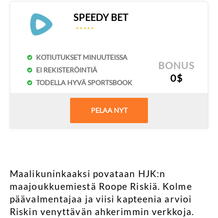
SPEEDY BET
☆
☆
☆
☆
☆
☆
☆
☆
☆
☆
KOTIUTUKSET MINUUTEISSA
BONUS
EI REKISTERÖINTIÄ
0$
TODELLA HYVÄ SPORTSBOOK
PELAA NYT
Maalikuninkaaksi povataan HJK:n
maajoukkuemiestä Roope Riskiä. Kolme
päävalmentajaa ja viisi kapteenia arvioi
Riskin venyttävän ahkerimmin verkkoja.