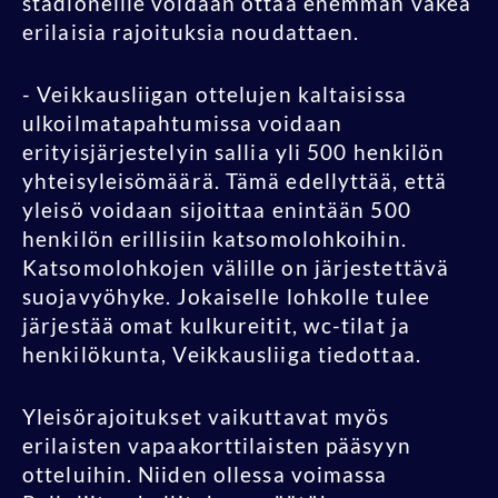
stadioneille voidaan ottaa enemmän väkeä
erilaisia rajoituksia noudattaen.
- Veikkausliigan ottelujen kaltaisissa
ulkoilmatapahtumissa voidaan
erityisjärjestelyin sallia yli 500 henkilön
yhteisyleisömäärä. Tämä edellyttää, että
yleisö voidaan sijoittaa enintään 500
henkilön erillisiin katsomolohkoihin.
Katsomolohkojen välille on järjestettävä
suojavyöhyke. Jokaiselle lohkolle tulee
järjestää omat kulkureitit, wc-tilat ja
henkilökunta, Veikkausliiga tiedottaa.
Yleisörajoitukset vaikuttavat myös
erilaisten vapaakorttilaisten pääsyyn
otteluihin. Niiden ollessa voimassa