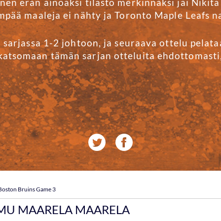
en erän ainoaksi tilasto merkinnäksi jäi Nikita
empää maaleja ei nähty ja Toronto Maple Leafs na
ä sarjassa 1-2 johtoon, ja seuraava ottelu pela
atsomaan tämän sarjan otteluita ehdottomasti, s
 Boston Bruins Game 3
MU MAARELA MAARELA