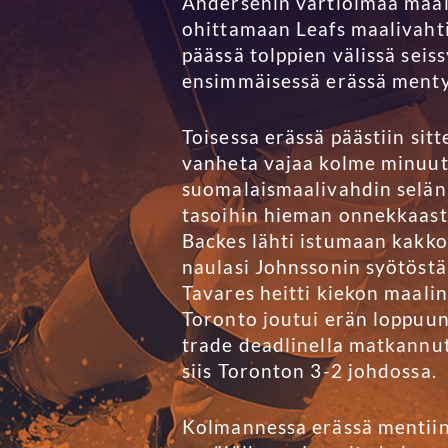
Andersenin vartioimaa maali
ohittamaan Leafs maalivahti
päässä tolppien välissä seis
ensimmäisessä erässä menty, 
Toisessa erässä päästiin sit
vanheta vajaa kolme minuut
suomalaismaalivahdin selän 
tasoihin hieman onnekkaasti
Backes lähti istumaan kakko
naulasi Johnssonin syötöstä
Tavares heitti kiekon maali
Toronto joutui erän loppuun
trade deadlinella matkannut
siis Toronton 3-2 johdossa.
Kolmannessa erässä mentiin 