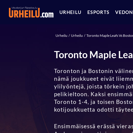
URHEILU
ESPORTS
VEDON
Urheilu
Urheilu
Toronto Maple Leafs Vs Bosto
Toronto Maple Lea
Toronton ja Bostonin väline
nämä joukkueet eivät liiemm
ylilyöntejä, joista törkein
pelikieltoon. Kaksi ensimmäi
Toronto 1-4, ja toisen Bost
kotijoukkuetta odotti täyte
Ensimmäisessä erässä vierasjo