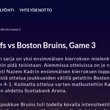
LYÖNTI
YHTEYDENOTTO
n Bruins Game 3
fs vs Boston Bruins, Game 3
n sarja on yksi ensimmäisen kierroksen mielenki
in pidä toisistaan. Aiemmissa otteluissa on jo 
 johti Nazem Kadrin ensimmäisen kierroksen lop
stä ottelua joukkueiden välillä pelattiin Bosto
on 4-1. Kolmatta ottelua varten matkustettiin K
en ahdettu Scotiabank Arena.
ukkue Bruins tuli todella kovalla intensiteetillä