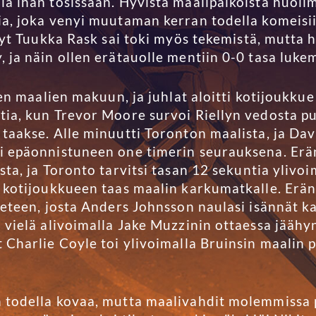
a ihan tosissaan. Hyvistä maalipaikoista huolim
a, joka venyi muutaman kerran todella komeisii
syt Tuukka Rask sai toki myös tekemistä, mutta 
ja näin ollen erätauolle mentiin 0-0 tasa lukem
ten maalien makuun, ja juhlat aloitti kotijoukkue
tia, kun Trevor Moore survoi Riellyn vedosta p
taakse. Alle minuutti Toronton maalista, ja Dav
 epäonnistuneen one timerin seurauksena. Erän
sta, ja Toronto tarvitsi tasan 12 sekuntia yliv
 kotijoukkueen taas maalin karkumatkalle. Erän
neteen, josta Anders Johnsson naulasi isännät 
 vielä alivoimalla Jake Muzzinin ottaessa jäähy
 Charlie Coyle toi ylivoimalla Bruinsin maalin p
todella kovaa, mutta maalivahdit molemmissa p