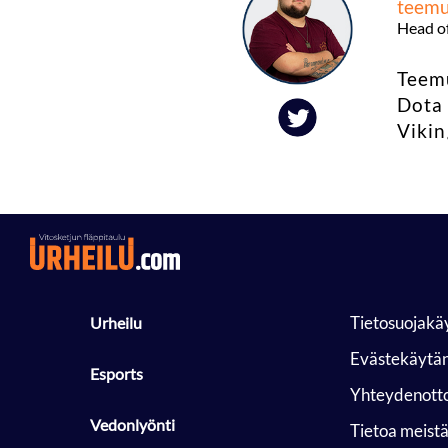
teemu
Head o
Teemu
Dota 
Vikin
Tietosuojakä
Urheilu
Evästekäytä
Esports
Yhteydenott
Vedonlyönti
Tietoa meist