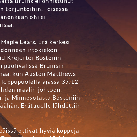
atta Bruins ei onnistunut
n torjuntoihin. Toisessa
hänenkään ohi ei
issa.
 Maple Leafs. Erä kerkesi
udonneen irtokiekon
id Krejci toi Bostonin
 puolivälissä Bruinsin
oimaa, kun Auston Matthews
 loppupuolella ajassa 37:12
kahden maalin johtoon.
n, ja Minnesotasta Bostoniin
äähän. Erätauolle lähdettiin
äissä ottivat hyviä koppeja