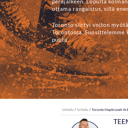
peräjälkeen. Lopulta kolmann
ottama rangaistus, sillä en
Toronto siirtyi voiton myöt
Torontossa. Suosittelemme k
puutu.
Urheilu
Urheilu
Toronto Maple Leafs Vs
TEE