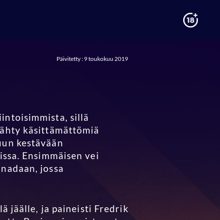
Päivitetty : 9 toukokuu 2019
intoisimmista, sillä
nähty käsittämättömiä
puun kestävään
nissa. Ensimmäisen vei
anadaan, jossa
 jäälle, ja paineisti Fredrik