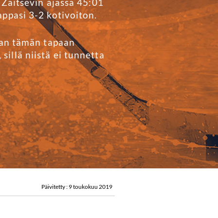
 Zaitsevin ajassa 45:01
ppasi 3-2 kotivoiton.
taan tämän tapaan
illä niistä ei tunnetta
Päivitetty : 9 toukokuu 2019