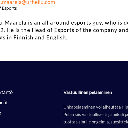
.maarela@urheilu.com
f Esports
 Maarela is an all around esports guy, who is d
2. He is the Head of Esports of the company and
gs in Finnish and English.
ytäntö
Vastuullinen pelaaminen
nnöt
Uhkapelaaminen voi aiheuttaa rii
o
Pelaa siis vastuullisesti ja mikäli
tuottaa sinulle ongelmia, suositt
ä