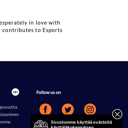
esperately in love with
 contributes to Esports
Follow us on
ppuvuutta.
 pelaaminen
elemme
Sivustomme käyttää evästeitä
käyttäjäkokemuksen