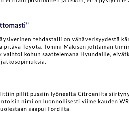
n erittäin positiivinen ja uskon, että pystymm
ettomasti"
äysiverinen tehdastalli on vähäverisyydestä kär
a pitävä Toyota. Tommi Mäkisen johtaman tiim
k vaihtoi kohun saattelemana Hyundaille, eivätk
 jatkosopimuksia.
ttiin pillit pussiin lyöneeltä Citroenilta siirty
intoisin nimi on luonnollisesti viime kauden W
uolestaan saapui Fordilta.