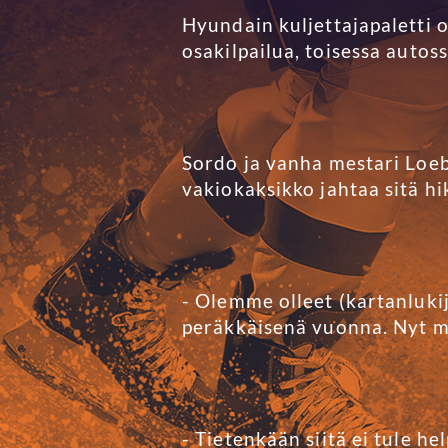
Hyundain kuljettajapaletti 
osakilpailua, toisessa auto
Sordo ja vanha mestari Loeb 
vakiokaksikko jahtaa sitä hi
- Olemme olleet (kartanlukij
peräkkäisenä vuonna. Nyt mi
- Tietenkään siitä ei tule h