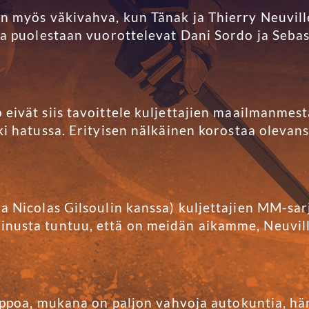
on myös väkivahva, kun Tänak ja Thierry Neuvill
ssa puolestaan vuorottelevat Dani Sordo ja Seba
eivät siis tavoittele kuljettajien maailmanmest
ki hatussa. Erityisen nälkäinen korostaa olevans
a Nicolas Gilsoulin kanssa) kuljettajien MM-sar
nusta tuntuu, että on meidän aikamme, Neuville
elppoa, mukana on paljon vahvoja autokuntia, hän