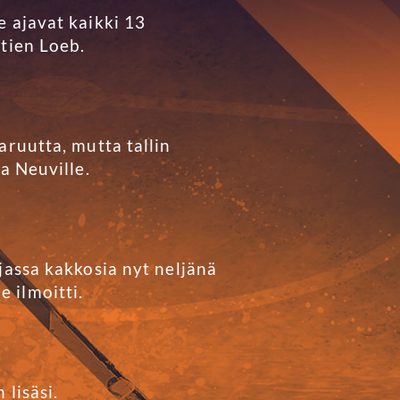
e ajavat kaikki 13
stien Loeb.
aruutta, mutta tallin
a Neuville.
jassa kakkosia nyt neljänä
 ilmoitti.
 lisäsi.