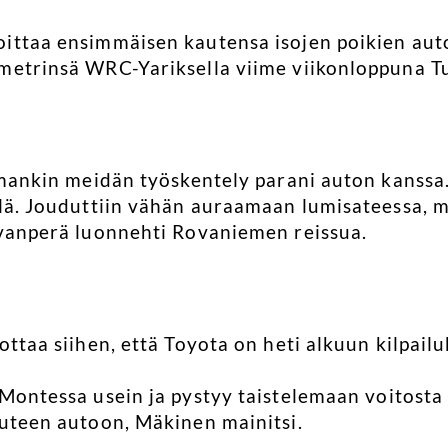
ittaa ensimmäisen kautensa isojen poikien auto
metrinsä WRC-Yariksella viime viikonloppuna Tun
mankin meidän työskentely parani auton kanssa. O
lä. Jouduttiin vähän auraamaan lumisateessa, mut
ovanperä luonnehti Rovaniemen reissua.
uottaa siihen, että Toyota on heti alkuun kilpai
Montessa usein ja pystyy taistelemaan voitosta 
uuteen autoon, Mäkinen mainitsi.