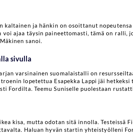
an kaltainen ja hänkin on osoittanut nopeutens
 voi ajaa täysin paineettomasti, tämä on ralli, 
, Mäkinen sanoi.
la sivulla
arjan varsinainen suomalaistalli on resursseilt
troenin lopetettua Esapekka Lappi jäi hetkeksi 
sti Fordilta. Teemu Suniselle puolestaan rustatt
kea kisa, mutta odotan sitä innolla. Testeissä Fi
ettavalta. Haluan hyvän startin yhteistyölleni Fo