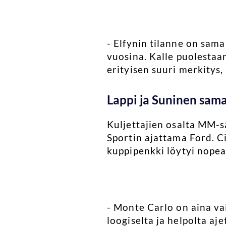
- Elfynin tilanne on sam
vuosina. Kalle puolestaan
erityisen suuri merkitys
Lappi ja Suninen samal
Kuljettajien osalta MM-s
Sportin ajattama Ford. Ci
kuppipenkki löytyi nopea
- Monte Carlo on aina vai
loogiselta ja helpolta aj