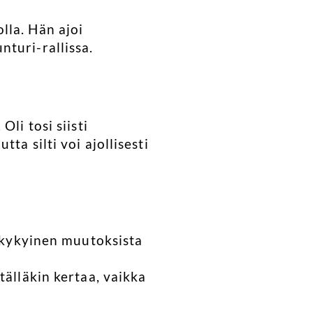
lla. Hän ajoi
turi-rallissa.
li tosi siisti
ta silti voi ajollisesti
lukykyinen muutoksista
tälläkin kertaa, vaikka