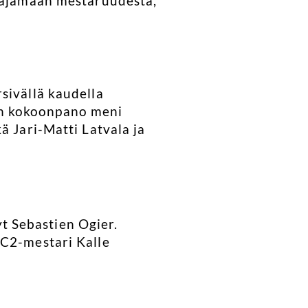
e ajamaan mestaruudesta,
sivällä kaudella
in kokoonpano meni
ä Jari-Matti Latvala ja
nyt Sebastien Ogier.
RC2-mestari Kalle