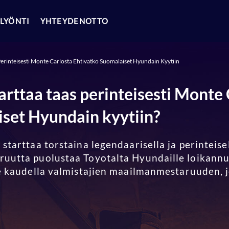
LYÖNTI
YHTEYDENOTTO
Perinteisesti Monte Carlosta Ehtivatko Suomalaiset Hyundain Kyytiin
arttaa taas perinteisesti Monte 
iset Hyundain kyytiin?
starttaa torstaina legendaarisella ja perinteisel
uutta puolustaa Toyotalta Hyundaille loikannu
me kaudella valmistajien maailmanmestaruuden, j