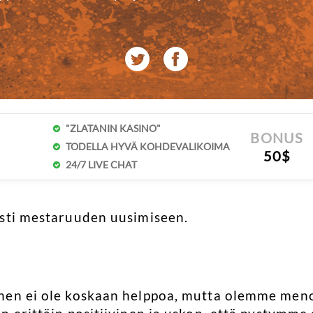
"ZLATANIN KASINO"
BONUS
TODELLA HYVÄ KOHDEVALIKOIMA
50$
24/7 LIVE CHAT
esti mestaruuden uusimiseen.
nen ei ole koskaan helppoa, mutta olemme men