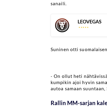
sanaili.
LEOVEGAS
☆
☆
☆
☆
☆
☆
☆
☆
☆
☆
Suninen otti suomalaisen 
- On ollut heti nähtävis
kumpikin ajoi hyvin saman
autoa samaan suuntaan, S
Rallin MM-sarjan kal