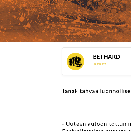
BETHARD
☆
☆
☆
☆
☆
☆
☆
☆
☆
☆
Tänak tähyää luonnollis
- Uuteen autoon tottumi