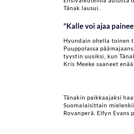
Ensivaikutelma autosta o
Tänak lausui.
"Kalle voi ajaa paine
Hyundain ohella toinen t
Puuppolassa päämajaans
tyystin uusiksi, kun Täna
Kris Meeke saaneet enää
Tänakin paikkaajaksi haali
Suomalaisittain mielenki
Rovanperä. Elfyn Evans p