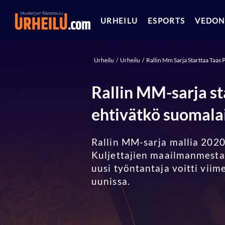
URHEILU
ESPORTS
VEDON
Urheilu
Urheilu
Rallin Mm Sarja Starttaa Taas 
Rallin MM-sarja st
ehtivätkö suomala
Rallin MM-sarja mallia 2020 
Kuljettajien maailmanmestar
uusi työntantaja voitti vii
uunissa.