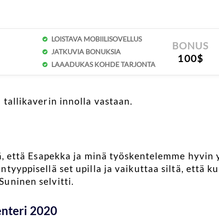
LOISTAVA MOBIILISOVELLUS
BONUS
JATKUVIA BONUKSIA
100$
LAAADUKAS KOHDE TARJONTA
tallikaverin innolla vastaan.
sä, että Esapekka ja minä työskentelemme hyvin 
tyyppisellä set upilla ja vaikuttaa siltä, että 
uninen selvitti.
enteri 2020