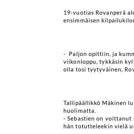
19-vuotias Rovanperä alo
ensimmäisen kilpailukilo
- Paljon opittiin, ja kum
viikonloppu, tykkäsin kyl
olla tosi tyytyväinen, R
Tallipäällikkö Mäkinen l
huolimatta.
- Sebastien on voittanut 
hän totutteleekin vielä 