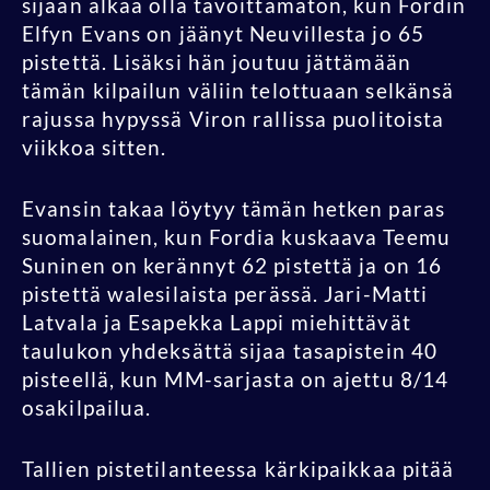
sijaan alkaa olla tavoittamaton, kun Fordin
Elfyn Evans on jäänyt Neuvillesta jo 65
pistettä. Lisäksi hän joutuu jättämään
tämän kilpailun väliin telottuaan selkänsä
rajussa hypyssä Viron rallissa puolitoista
viikkoa sitten.
Evansin takaa löytyy tämän hetken paras
suomalainen, kun Fordia kuskaava Teemu
Suninen on kerännyt 62 pistettä ja on 16
pistettä walesilaista perässä. Jari-Matti
Latvala ja Esapekka Lappi miehittävät
taulukon yhdeksättä sijaa tasapistein 40
pisteellä, kun MM-sarjasta on ajettu 8/14
osakilpailua.
Tallien pistetilanteessa kärkipaikkaa pitää