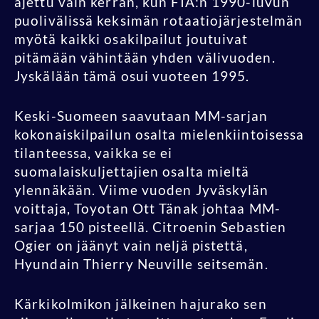
ajettu vain kerran, kun FIA:n 1990-luvun
puolivälissä keksimän rotaatiojärjestelmän
myötä kaikki osakilpailut joutuivat
pitämään vähintään yhden välivuoden.
Jyskälään tämä osui vuoteen 1995.
Keski-Suomeen saavutaan MM-sarjan
kokonaiskilpailun osalta mielenkiintoisessa
tilanteessa, vaikka se ei
suomalaiskuljettajien osalta mieltä
ylennäkään. Viime vuoden Jyväskylän
voittaja, Toyotan Ott Tänak johtaa MM-
sarjaa 150 pisteellä. Citroenin Sebastien
Ogier on jäänyt vain neljä pistettä,
Hyundain Thierry Neuville seitsemän.
Kärkikolmikon jälkeinen hajurako sen