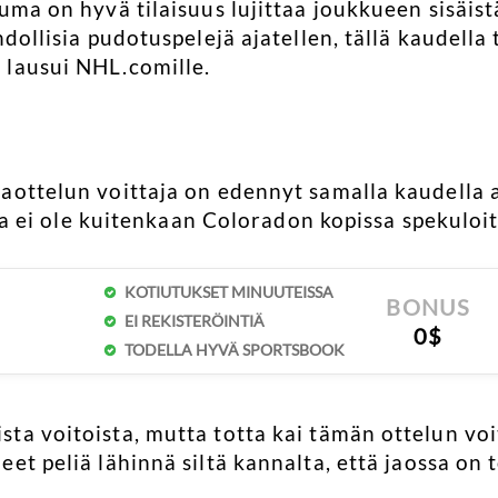
uma on hyvä tilaisuus lujittaa joukkueen sisäist
hdollisia pudotuspelejä ajatellen, tällä kaudell
 lausui NHL.comille.
aottelun voittaja on edennyt samalla kaudella 
illa ei ole kuitenkaan Coloradon kopissa spekuloit
KOTIUTUKSET MINUUTEISSA
BONUS
EI REKISTERÖINTIÄ
0$
TODELLA HYVÄ SPORTSBOOK
a voitoista, mutta totta kai tämän ottelun voito
et peliä lähinnä siltä kannalta, että jaossa on 