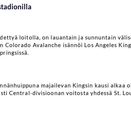
tadionilla
dettyä loitolla, on lauantain ja sunnuntain väli
n Colorado Avalanche isännöi Los Angeles King
pringsissä.
nnänhuippuna majailevan Kingsin kausi alkaa ol
sti Central-divisioonan voitosta yhdessä St. Lou