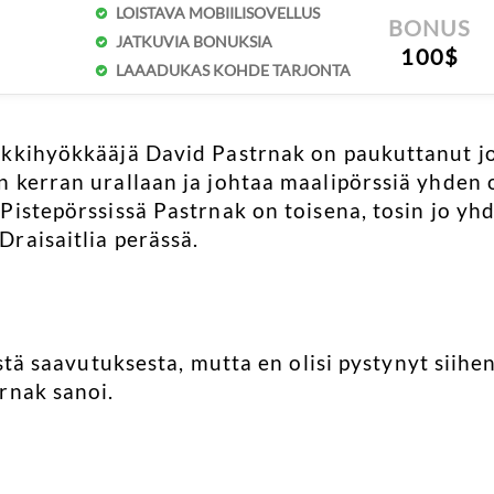
LOISTAVA MOBIILISOVELLUS
BONUS
JATKUVIA BONUKSIA
100$
LAAADUKAS KOHDE TARJONTA
kkihyökkääjä David Pastrnak on paukuttanut jo 
n kerran urallaan ja johtaa maalipörssiä yhden
Pistepörssissä Pastrnak on toisena, tosin jo yh
raisaitlia perässä.
ästä saavutuksesta, mutta en olisi pystynyt siihe
rnak sanoi.