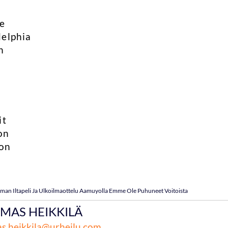
le
delphia
n
it
on
ton
eman Iltapeli Ja Ulkoilmaottelu Aamuyolla Emme Ole Puhuneet Voitoista
MAS HEIKKILÄ
s.heikkila@urheilu.com