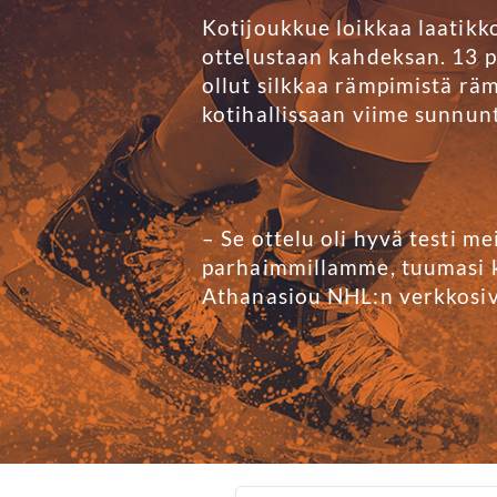
Kotijoukkue loikkaa laatikk
ottelustaan kahdeksan. 13 p
ollut silkkaa rämpimistä rä
kotihallissaan viime sunnun
– Se ottelu oli hyvä testi 
parhaimmillamme, tuumasi k
Athanasiou NHL:n verkkosivu