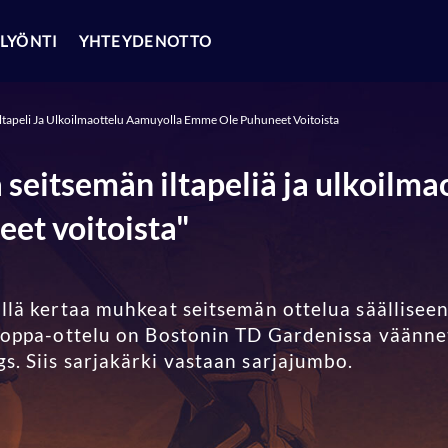
LYÖNTI
YHTEYDENOTTO
ltapeli Ja Ulkoilmaottelu Aamuyolla Emme Ole Puhuneet Voitoista
seitsemän iltapeliä ja ulkoilma
et voitoista"
ällä kertaa muhkeat seitsemän ottelua säällisee
rooppa-ottelu on Bostonin TD Gardenissa väännet
s. Siis sarjakärki vastaan sarjajumbo.