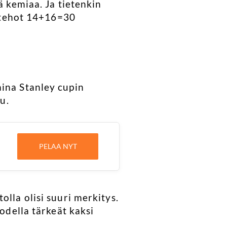
ä kemiaa. Ja tietenkin
a tehot 14+16=30
aina Stanley cupin
u.
PELAA NYT
lla olisi suuri merkitys.
todella tärkeät kaksi