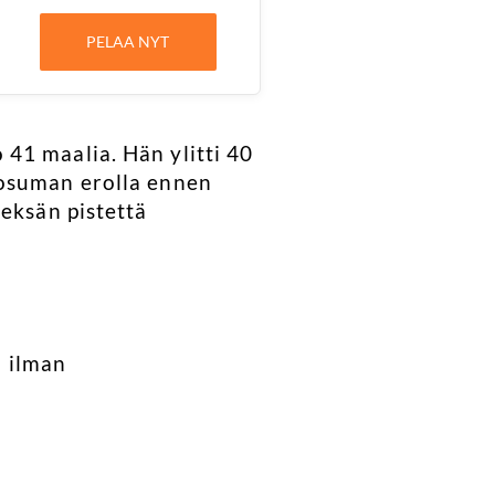
PELAA NYT
41 maalia. Hän ylitti 40
 osuman erolla ennen
deksän pistettä
n ilman