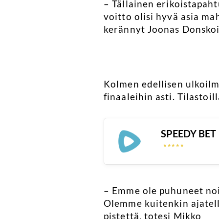
– Tällainen erikoistapaht
voitto olisi hyvä asia ma
kerännyt Joonas Donskoi
Kolmen edellisen ulkoilm
finaaleihin asti. Tilasto
SPEEDY BET
☆
☆
☆
☆
☆
☆
☆
☆
☆
☆
– Emme ole puhuneet noist
Olemme kuitenkin ajatelle
pistettä, totesi Mikko