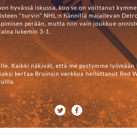
oon hyvässä iskussa, kun se on voittanut kymme
isteen "turvin" NHL:n hännillä majailevan Detro
mpimisen perään, mutta niin vain joukkue onnist
taina lukemin 3-1.
meille. Kaikki näkivät, että me pystymme lyömää
aksi kertaa Bruinsin verkkoa heiluttanut Red 
illa.