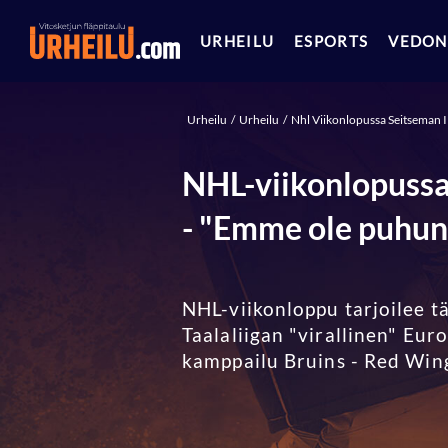
URHEILU
ESPORTS
VEDON
Urheilu
Urheilu
Nhl Viikonlopussa Seitseman I
NHL-viikonlopussa 
- "Emme ole puhune
NHL-viikonloppu tarjoilee t
Taalaliigan "virallinen" Eu
kamppailu Bruins - Red Wing