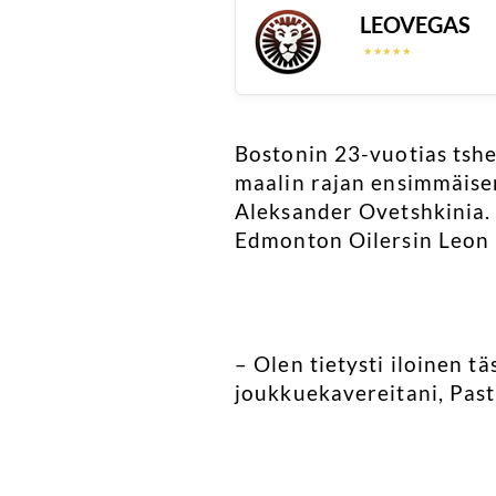
LEOVEGAS
☆
☆
☆
☆
☆
☆
☆
☆
☆
☆
Bostonin 23-vuotias tshe
maalin rajan ensimmäise
Aleksander Ovetshkinia. 
Edmonton Oilersin Leon D
– Olen tietysti iloinen t
joukkuekavereitani, Past