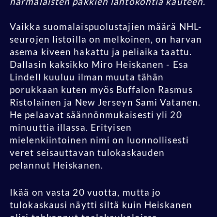
härmäläisten pakkien lähtökohtia kauteen.
Vaikka suomalaispuolustajien määrä NHL-
seurojen listoilla on melkoinen, on harvan
asema kiveen hakattu ja peliaika taattu.
Dallasin kaksikko Miro Heiskanen - Esa
Lindell kuuluu ilman muuta tähän
porukkaan kuten myös Buffalon Rasmus
Ristolainen ja New Jerseyn Sami Vatanen.
He pelaavat säännönmukaisesti yli 20
minuuttia illassa. Erityisen
mielenkiintoinen nimi on luonnollisesti
veret seisauttavan tulokaskauden
pelannut Heiskanen.
Ikää on vasta 20 vuotta, mutta jo
tulokaskausi näytti siltä kuin Heiskanen