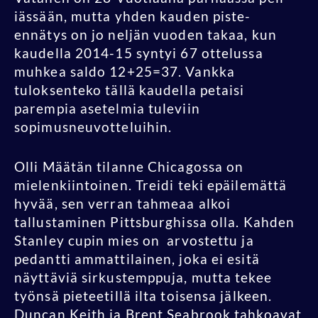
iässään, mutta yhden kauden piste-
ennätys on jo neljän vuoden takaa, kun
kaudella 2014-15 syntyi 67 ottelussa
muhkea saldo 12+25=37. Vankka
tuloksenteko tällä kaudella petaisi
parempia asetelmia tuleviin
sopimusneuvotteluihin.
Olli Määtän tilanne Chicagossa on
mielenkiintoinen. Treidi teki epäilemättä
hyvää, sen verran tahmeaa alkoi
tallustaminen Pittsburghissa olla. Kahden
Stanley cupin mies on arvostettu ja
pedantti ammattilainen, joka ei esitä
näyttäviä sirkustemppuja, mutta tekee
työnsä pieteetillä ilta toisensa jälkeen.
Duncan Keith ja Brent Seabrook tahkoavat