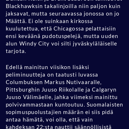
Blackhawksin takalinjoilla niin paljon kuin
jaksavat, mutta seuraavassa jonossa on jo
Määttä. Ei ole suinkaan kirkossa
kuulutettua, että Chicagossa pelattaisiin
ensi keväänä pudotuspelejä, mutta uuden
alun Windy City voi silti jyväskyläläiselle
tarjota.
Edellä mainitun viisikon lisäksi
peliminuutteja on taatusti luvassa
Columbuksen Markus Nutivaaralle,
Pittsburghin Juuso Riikolalle ja Calgaryn
Juuso Välimäelle, jahka viimeksi mainittu
polvivammastaan kuntoutuu. Suomalaisten
sopimuspuolustajien määrän ei siis pidä
antaa hämätä, voi olla, että vain
kahdeksan 22:sta nauttii säännöllisistä