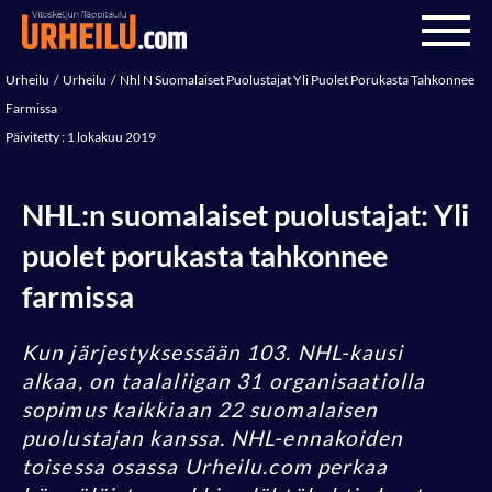
Urheilu
Urheilu
Nhl N Suomalaiset Puolustajat Yli Puolet Porukasta Tahkonnee
Farmissa
Päivitetty : 1 lokakuu 2019
NHL:n suomalaiset puolustajat: Yli
puolet porukasta tahkonnee
farmissa
Kun järjestyksessään 103. NHL-kausi
alkaa, on taalaliigan 31 organisaatiolla
sopimus kaikkiaan 22 suomalaisen
puolustajan kanssa. NHL-ennakoiden
toisessa osassa Urheilu.com perkaa