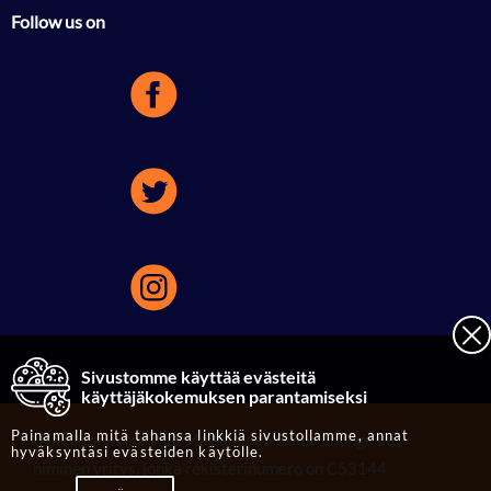
Follow us on
Sivustomme käyttää evästeitä
käyttäjäkokemuksen parantamiseksi
Painamalla mitä tahansa linkkiä sivustollamme, annat
Urheilu.com omistaa Maltalainen Game Lounge Ltd
hyväksyntäsi evästeiden käytölle.
niminen yritys, jonka rekisterinumero on C53144.