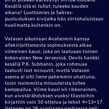
Kesällä sitä ei tullut, tuleeko kauden
aikana? Luottomies ja Sabres-
puolustuksen kivijalka hän siirtohaluistaan
huolimatta kuitenkin on.
Vatasen aikoinaan Anaheimin kanssa
allekirjoittamasta sopimuksesta alkaa
viimeinen kausi, joka on laatuaan toinen
kokonainen New Jerseyssä. Devils hankki
kesällä P.K. Subbanin, joka rohmuaa
taatusti isot minuutit, mutta Vatasen
asema ei silti liene pahemmin uhattuna,
tosin isoimmista minuuteista tullee
kamppailua. Viime kausi oli rikkonainen,
kun aivotärähdyksen vuoksi tilastoihin
kirjattiin vain 50 ottelua ja tehot 4+13=17.
Vatanen on 28-vuotiaana parhaassa peli-