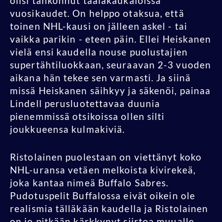
olisi tahkonnut taalakaukaloissa
vuosikaudet. On helppo otaksua, että
toinen NHL-kausi on jälleen askel - tai
vaikka parikin - eteen päin. Ellei Heiskanen
vielä ensi kaudella nouse puolustajien
supertähtiluokkaan, seuraavan 2-3 vuoden
aikana hän tekee sen varmasti. Ja siinä
missä Heiskanen säihkyy ja säkenöi, painaa
Lindell perusluotettavaa duunia
pienemmissä otsikoissa ollen silti
joukkueensa kulmakiviä.
Ristolainen puolestaan on viettänyt koko
NHL-uransa vetäen melkoista kivirekeä,
joka kantaa nimeä Buffalo Sabres.
Pudotuspelit Buffalossa eivät oikein ole
realismia tälläkään kaudella ja Ristolainen
on jo pitkään kärkkynyt siirtoa muualle.