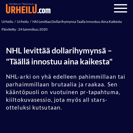
Urheilu
Urheilu
Nhl Levittaa Dollarihymynsa Taalla Innostuu Aina Kaikesta
Päivitetty : 24 tammikuu 2020
NHL levittää dollarihymynsä –
"Täällä innostuu aina kaikesta"
NHL-arki on yhä edelleen pahimmillaan tai
parhaimmillaan brutaalia ja raakaa. Sen
kääntöpuoli on vuotuinen pr-tapahtuma,
kiiltokuvasessio, jota myös all stars-
otteluksi kutsutaan.