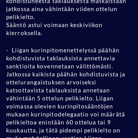
kohdistuneesta taklauksesta mätkäistään
jatkossa aina vähintään viiden ottelun
pelikielto.
Sääntö astui voimaan keskiviikon
kierroksella.
- Liigan kurinpitomenettelyssä päähän
kohdistuvista taklauksista annettavia
sanktioita kovennetaan välittömästi.
Jatkossa kaikista päähän kohdistuvista ja
ottelurangaistuksen arvoiseksi
katsottavista taklauksista annetaan
vähintään 5 ottelun pelikielto. Liigan
voimassa olevien kurinpitosääntöjen
mukaan kurinpitodelegaatio voi määrätä
pelikieltoa enintään 60 ottelua tai 9
kuukautta, ja tätä pidempi pelikielto on