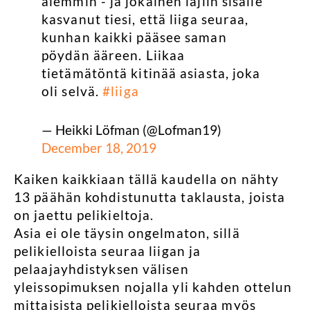
aiemmin - ja jokainen lajiin sisälle
kasvanut tiesi, että liiga seuraa,
kunhan kaikki pääsee saman
pöydän ääreen. Liikaa
tietämätöntä kitinää asiasta, joka
oli selvä.
#liiga
— Heikki Löfman (@Lofman19)
December 18, 2019
Kaiken kaikkiaan tällä kaudella on nähty
13 päähän kohdistunutta taklausta, joista
on jaettu pelikieltoja.
Asia ei ole täysin ongelmaton, sillä
pelikielloista seuraa liigan ja
pelaajayhdistyksen välisen
yleissopimuksen nojalla yli kahden ottelun
mittaisista pelikielloista seuraa myös