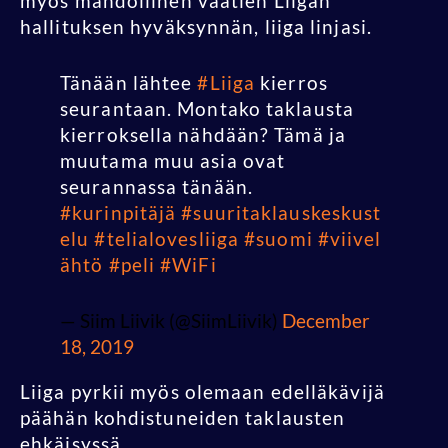
myös mahdollinen vaatien Liigan
hallituksen hyväksynnän, liiga linjasi.
Tänään lähtee
#Liiga
kierros
seurantaan. Montako taklausta
kierroksella nähdään? Tämä ja
muutama muu asia ovat
seurannassa tänään.
#kurinpitäjä
#suuritaklauskeskust
elu
#telialovesliiga
#suomi
#viivel
ähtö
#peli
#WiFi
— Siim Liivik (@SiimLiivik)
December
18, 2019
Liiga pyrkii myös olemaan edelläkävijä
päähän kohdistuneiden taklausten
ehkäisyssä.