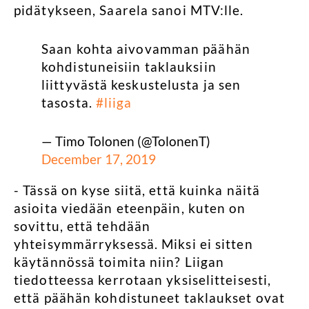
pidätykseen, Saarela sanoi
MTV:lle
.
Saan kohta aivovamman päähän
kohdistuneisiin taklauksiin
liittyvästä keskustelusta ja sen
tasosta.
#liiga
— Timo Tolonen (@TolonenT)
December 17, 2019
- Tässä on kyse siitä, että kuinka näitä
asioita viedään eteenpäin, kuten on
sovittu, että tehdään
yhteisymmärryksessä. Miksi ei sitten
käytännössä toimita niin? Liigan
tiedotteessa kerrotaan yksiselitteisesti,
että päähän kohdistuneet taklaukset ovat