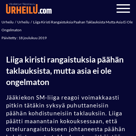
Urheilu
Urheilu
Liiga Kiristi Rangaistuksia Paahan Taklauksista Mutta Asia Ei Ole
Ongelmaton
Päivitetty : 18 joulukuu 2019
Liiga kiristi rangaistuksia päähän
taklauksista, mutta asia ei ole
ongelmaton
Jääkiekon SM-liiga reagoi voimakkaasti
pitkin tätäkin syksyä puhuttaneisiin
päähän kohdistuneisiin taklauksiin. Liiga
päätti maanantain kokouksessaan, että
ottelurangaistukseen johtaneesta päähän