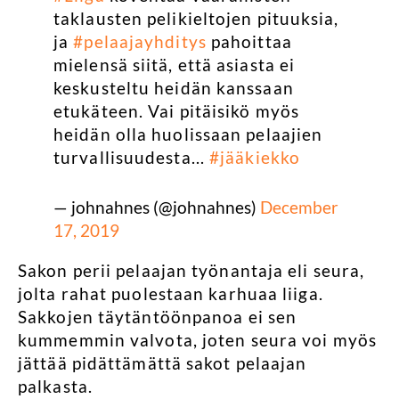
taklausten pelikieltojen pituuksia,
ja
#pelaajayhditys
pahoittaa
mielensä siitä, että asiasta ei
keskusteltu heidän kanssaan
etukäteen. Vai pitäisikö myös
heidän olla huolissaan pelaajien
turvallisuudesta...
#jääkiekko
— johnahnes (@johnahnes)
December
17, 2019
Sakon perii pelaajan työnantaja eli seura,
jolta rahat puolestaan karhuaa liiga.
Sakkojen täytäntöönpanoa ei sen
kummemmin valvota, joten seura voi myös
jättää pidättämättä sakot pelaajan
palkasta.