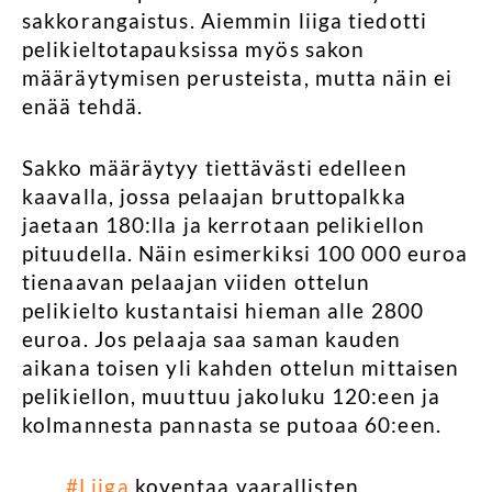
sakkorangaistus. Aiemmin liiga tiedotti
pelikieltotapauksissa myös sakon
määräytymisen perusteista, mutta näin ei
enää tehdä.
Sakko määräytyy tiettävästi edelleen
kaavalla, jossa pelaajan bruttopalkka
jaetaan 180:lla ja kerrotaan pelikiellon
pituudella. Näin esimerkiksi 100 000 euroa
tienaavan pelaajan viiden ottelun
pelikielto kustantaisi hieman alle 2800
euroa. Jos pelaaja saa saman kauden
aikana toisen yli kahden ottelun mittaisen
pelikiellon, muuttuu jakoluku 120:een ja
kolmannesta pannasta se putoaa 60:een.
#Liiga
koventaa vaarallisten