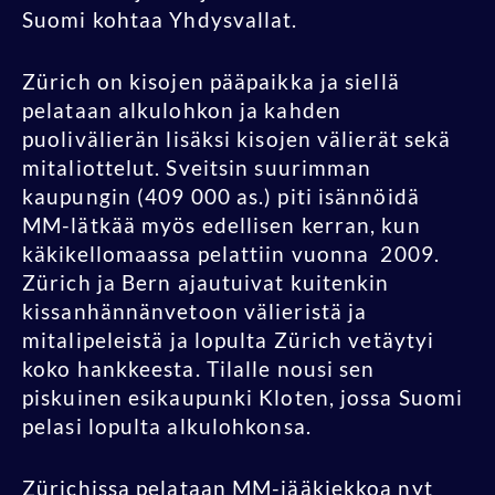
Suomi kohtaa Yhdysvallat.
Zürich on kisojen pääpaikka ja siellä
pelataan alkulohkon ja kahden
puolivälierän lisäksi kisojen välierät sekä
mitaliottelut. Sveitsin suurimman
kaupungin (409 000 as.) piti isännöidä
MM-lätkää myös edellisen kerran, kun
käkikellomaassa pelattiin vuonna 2009.
Zürich ja Bern ajautuivat kuitenkin
kissanhännänvetoon välieristä ja
mitalipeleistä ja lopulta Zürich vetäytyi
koko hankkeesta. Tilalle nousi sen
piskuinen esikaupunki Kloten, jossa Suomi
pelasi lopulta alkulohkonsa.
Zürichissa pelataan MM-jääkiekkoa nyt