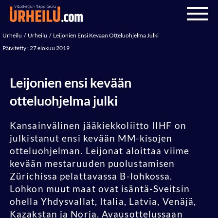
Urheilu
Urheilu
Leijonien Ensi Kevaan Otteluohjelma Julki
Päivitetty : 27 elokuu 2019
Leijonien ensi kevään
otteluohjelma julki
Kansainvälinen jääkiekkoliitto IIHF on
julkistanut ensi kevään MM-kisojen
otteluohjelman. Leijonat aloittaa viime
kevään mestaruuden puolustamisen
Zürichissa pelattavassa B-lohkossa.
Lohkon muut maat ovat isäntä-Sveitsin
ohella Yhdysvallat, Italia, Latvia, Venäjä,
Kazakstan ja Norja. Avausottelussaan