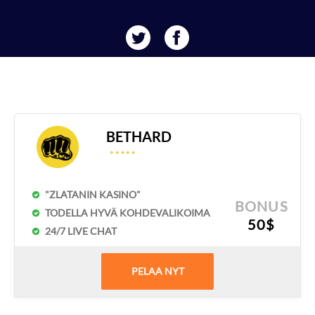
BETHARD
☆
☆
☆
☆
☆
☆
☆
☆
☆
☆
"ZLATANIN KASINO"
BONUS
TODELLA HYVÄ KOHDEVALIKOIMA
50$
24/7 LIVE CHAT
PELAA NYT