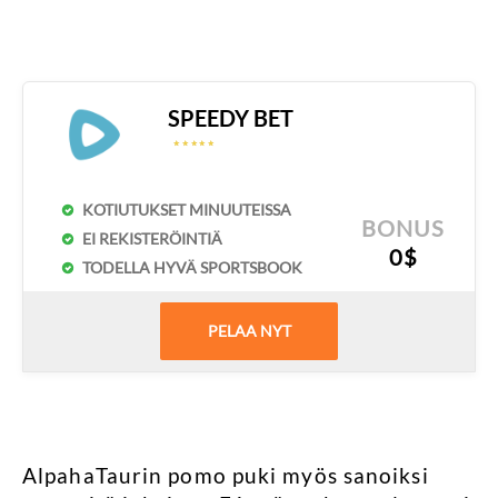
SPEEDY BET
☆
☆
☆
☆
☆
☆
☆
☆
☆
☆
KOTIUTUKSET MINUUTEISSA
BONUS
EI REKISTERÖINTIÄ
0$
TODELLA HYVÄ SPORTSBOOK
PELAA NYT
AlpahaTaurin pomo puki myös sanoiksi