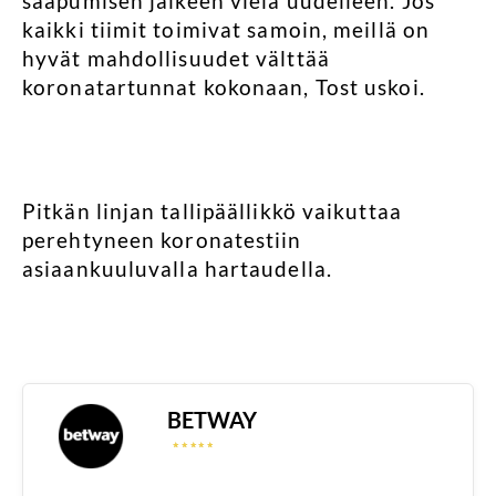
saapumisen jälkeen vielä uudelleen. Jos
kaikki tiimit toimivat samoin, meillä on
hyvät mahdollisuudet välttää
koronatartunnat kokonaan, Tost uskoi.
Pitkän linjan tallipäällikkö vaikuttaa
perehtyneen koronatestiin
asiaankuuluvalla hartaudella.
BETWAY
☆
☆
☆
☆
☆
☆
☆
☆
☆
☆