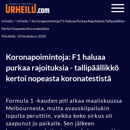
Urheilu
Urheilu
Koronapoimintoja F1 Haluaa Purkaa Rajoituksia Tallipaallikko
Kertoi Nopeasta Koronatestista
Päivitetty : 20 toukokuu 2020
Koronapoimintoja: F1 haluaa
purkaa rajoituksia - tallipäällikkö
kertoi nopeasta koronatestistä
Formula 1 -kauden piti alkaa maaliskuussa
Melbournesta, mutta avauskilpailukin
lopulta peruttiin, vaikka koko sirkus oli
saapunut jo paikalle. Sen jälkeen