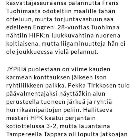
kasvattajaseuraansa palannutta Frans
Tuohimaata odoteltiin maalille tähän
otteluun, mutta torjuntavastuun saa
edelleen Engren. 28-vuotias Tuohimaa
nähtiin HIFK:n luukkuvahtina nuorena
koltiaisena, mutta liigaminuutteja hän ei
ole joukkueessa vielä pelannut.
JYPillä puolestaan on viime kauden
karmean konttauksen jälkeen ison
ryhtiliikkeen paikka. Pekka Tirkkosen tulo
päävalmentajaksi näyttääkin alun
perusteella tuoneen järkeä ja ryhtiä
hurrikaanipaitojen peliin. Hallitseva
mestari HPK kaatui perjantain
kotiottelussa 3-2, mutta lauantaina
Tampereella Tappara oli lopulta jatkoajan