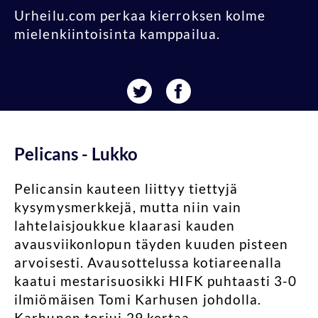
Urheilu.com perkaa kierroksen kolme
mielenkiintoisinta kamppailua.
Pelicans - Lukko
Pelicansin kauteen liittyy tiettyjä
kysymysmerkkejä, mutta niin vain
lahtelaisjoukkue klaarasi kauden
avausviikonlopun täyden kuuden pisteen
arvoisesti. Avausottelussa kotiareenalla
kaatui mestarisuosikki HIFK puhtaasti 3-0
ilmiömäisen Tomi Karhusen johdolla.
Karhunen torjui 29 kertaa.