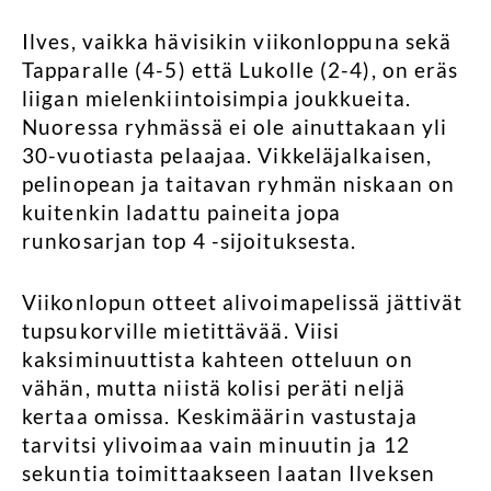
Ilves, vaikka hävisikin viikonloppuna sekä
Tapparalle (4-5) että Lukolle (2-4), on eräs
liigan mielenkiintoisimpia joukkueita.
Nuoressa ryhmässä ei ole ainuttakaan yli
30-vuotiasta pelaajaa. Vikkeläjalkaisen,
pelinopean ja taitavan ryhmän niskaan on
kuitenkin ladattu paineita jopa
runkosarjan top 4 -sijoituksesta.
Viikonlopun otteet alivoimapelissä jättivät
tupsukorville mietittävää. Viisi
kaksiminuuttista kahteen otteluun on
vähän, mutta niistä kolisi peräti neljä
kertaa omissa. Keskimäärin vastustaja
tarvitsi ylivoimaa vain minuutin ja 12
sekuntia toimittaakseen laatan Ilveksen