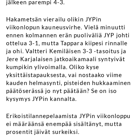
jälkeen parempi 4-3.
Hakametsän vierailu olikin JYPin
viikonlopun kauneusvirhe. Vielä minuutti
ennen kolmannen erän puoliväliä JYP johti
ottelua 3-1, mutta Tappara kiipesi rinnalle
ja ohi. Valtteri Kemiläisen 3-3 -tasoitus ja
Jere Karjalaisen jatkoaikamaali syntyivät
kumpikin ylivoimalla. Oliko kyse
yksittäistapauksesta, vai nostaako viime
kauden helmasynti, pisteiden hukkaaminen
päätöserässä jo nyt päätään? Se on iso
kysymys JYPin kannalta.
Erikoistilannepelaamista JYPin viikonloppu
ei määräänsä enempää sisältänyt, mutta
prosentit jäivät surkeiksi.