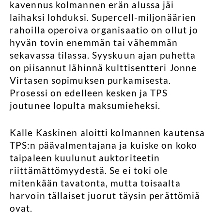
kavennus kolmannen erän alussa jäi
laihaksi lohduksi. Supercell-miljonäärien
rahoilla operoiva organisaatio on ollut jo
hyvän tovin enemmän tai vähemmän
sekavassa tilassa. Syyskuun ajan puhetta
on piisannut lähinnä kulttisentteri Jonne
Virtasen sopimuksen purkamisesta.
Prosessi on edelleen kesken ja TPS
joutunee lopulta maksumieheksi.
Kalle Kaskinen aloitti kolmannen kautensa
TPS:n päävalmentajana ja kuiske on koko
taipaleen kuulunut auktoriteetin
riittämättömyydestä. Se ei toki ole
mitenkään tavatonta, mutta toisaalta
harvoin tällaiset juorut täysin perättömiä
ovat.