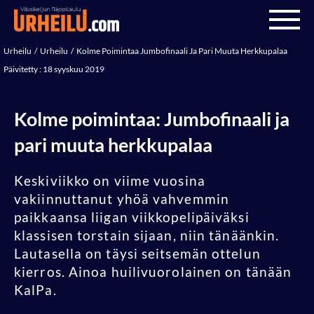
Urheilu
Urheilu
Kolme Poimintaa Jumbofinaali Ja Pari Muuta Herkkupalaa
Päivitetty : 18 syyskuu 2019
Kolme poimintaa: Jumbofinaali ja
pari muuta herkkupalaa
Keskiviikko on viime vuosina
vakiinnuttanut yhöä vahvemmin
paikkaansa liigan viikkopelipäiväksi
klassisen torstain sijaan, niin tänäänkin.
Lautasella on täysi seitsemän ottelun
kierros. Ainoa huilivuorolainen on tänään
KalPa.