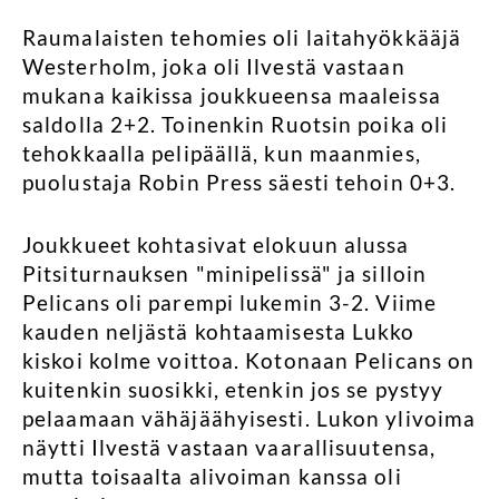
Raumalaisten tehomies oli laitahyökkääjä
Westerholm, joka oli Ilvestä vastaan
mukana kaikissa joukkueensa maaleissa
saldolla 2+2. Toinenkin Ruotsin poika oli
tehokkaalla pelipäällä, kun maanmies,
puolustaja Robin Press säesti tehoin 0+3.
Joukkueet kohtasivat elokuun alussa
Pitsiturnauksen "minipelissä" ja silloin
Pelicans oli parempi lukemin 3-2. Viime
kauden neljästä kohtaamisesta Lukko
kiskoi kolme voittoa. Kotonaan Pelicans on
kuitenkin suosikki, etenkin jos se pystyy
pelaamaan vähäjäähyisesti. Lukon ylivoima
näytti Ilvestä vastaan vaarallisuutensa,
mutta toisaalta alivoiman kanssa oli