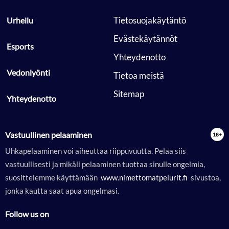
 Tietosuojakäytäntö 
 Urheilu 
 Evästekäytännöt 
 Esports 
 Yhteydenotto 
 Vedonlyönti 
 Tietoa meistä 
 Sitemap 
 Yhteydenotto 
Vastuullinen pelaaminen
Uhkapelaaminen voi aiheuttaa riippuvuutta. Pelaa siis
vastuullisesti ja mikäli pelaaminen tuottaa sinulle ongelmia,
suosittelemme käyttämään
 www.nimettomatpelurit.fi 
sivustoa,
jonka kautta saat apua ongelmasi.
Follow us on