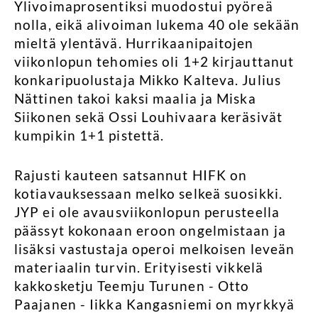
Ylivoimaprosentiksi muodostui pyöreä
nolla, eikä alivoiman lukema 40 ole sekään
mieltä ylentävä. Hurrikaanipaitojen
viikonlopun tehomies oli 1+2 kirjauttanut
konkaripuolustaja Mikko Kalteva. Julius
Nättinen takoi kaksi maalia ja Miska
Siikonen sekä Ossi Louhivaara keräsivät
kumpikin 1+1 pistettä.
Rajusti kauteen satsannut HIFK on
kotiavauksessaan melko selkeä suosikki.
JYP ei ole avausviikonlopun perusteella
päässyt kokonaan eroon ongelmistaan ja
lisäksi vastustaja operoi melkoisen leveän
materiaalin turvin. Erityisesti vikkelä
kakkosketju Teemju Turunen - Otto
Paajanen - Iikka Kangasniemi on myrkkyä