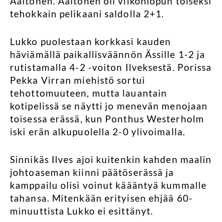
Aaltonen. Aaltonen oli viikonlopun toiseksi
tehokkain pelikaani saldolla 2+1.
Lukko puolestaan korkkasi kauden
häviämällä paikallisväännön Ässille 1-2 ja
rutistamalla 4-2 -voiton Ilveksestä. Porissa
Pekka Virran miehistö sortui
tehottomuuteen, mutta lauantain
kotipelissä se näytti jo menevän menojaan
toisessa erässä, kun Ponthus Westerholm
iski erän alkupuolella 2-0 ylivoimalla.
Sinnikäs Ilves ajoi kuitenkin kahden maalin
johtoaseman kiinni päätöserässä ja
kamppailu olisi voinut käääntyä kummalle
tahansa. Mitenkään erityisen ehjää 60-
minuuttista Lukko ei esittänyt.