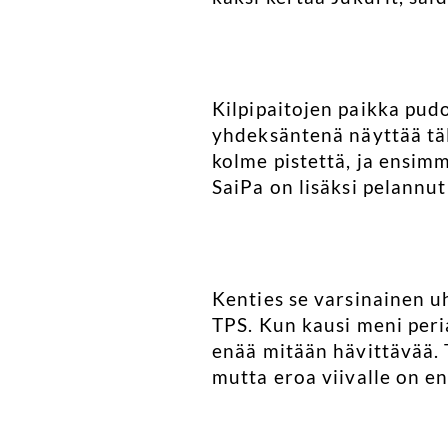
Kilpipaitojen paikka pud
yhdeksäntenä näyttää tä
kolme pistettä, ja ensimm
SaiPa on lisäksi pelannu
Kenties se varsinainen u
TPS. Kun kausi meni peria
enää mitään hävittävää. 
mutta eroa viivalle on en