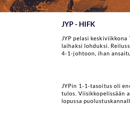
JYP - HIFK
JYP pelasi keskiviikkona 
laihaksi lohduksi. Reilus
4-1-johtoon, ihan ansaitu
JYPin 1-1-tasoitus oli e
tulos. Viisikkopelissään 
lopussa puolustuskannall