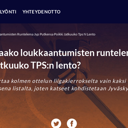
LYÖNTI
YHTEYDENOTTO
antumisten Runtelema Jyp Putkensa Poikki Jatkuuko Tps N Lento
Saako loukkaantumisten runtel
atkuuko TPS:n lento?
taa kolmen ottelun liigakierrokselta vain kaksi
ena listalta, joten katseet kohdistetaan Jyväsk