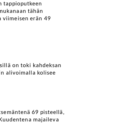
un tappioputkeen
t mukanaan tähän
n viimeisen erän 49
sillä on toki kahdeksan
in alivoimalla kolisee
itsemäntenä 69 pisteellä,
 Kuudentena majaileva