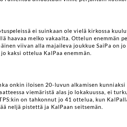
otuspeleissä ei suinkaan ole vielä kirkossa kuul
llä haavaa melko vakaalta. Ottelun enemmän pe
äinen viivan alla majaileva joukkue SaiPa on jo 
t jo kaksi ottelua KalPaa enemmän.
hka onkin iloisen 20-luvun alkamisen kunniaksi 
atteessa viemäristä alas jo lokakuussa, ei turkul
TPS:kin on tahkonnut jo 41 ottelua, kun KalPalla
ää neljä pistettä ja KalPaan seitsemän.