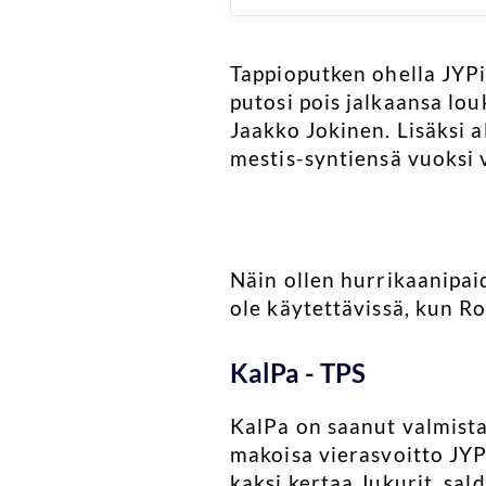
Tappioputken ohella JYP
putosi pois jalkaansa lo
Jaakko Jokinen. Lisäksi 
mestis-syntiensä vuoksi 
Näin ollen hurrikaanipaid
ole käytettävissä, kun R
KalPa - TPS
KalPa on saanut valmista
makoisa vierasvoitto JYP
kaksi kertaa Jukurit, sa