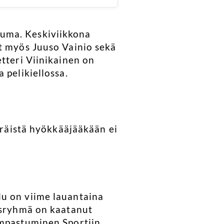
suma. Keskiviikkona
at myös Juuso Vainio sekä
tteri Viinikainen on
 pelikiellossa.
ääräistä hyökkääjääkään ei
lu on viime lauantaina
aisryhmä on kaatanut
ompastuminen Sportiin.