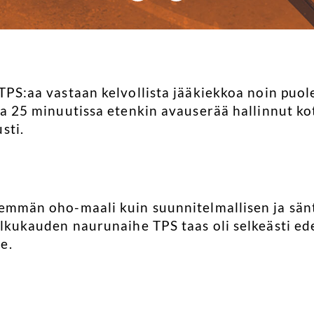
TPS:aa vastaan kelvollista jääkiekkoa noin puole
sa 25 minuutissa etenkin avauserää hallinnut kot
sti.
nemmän oho-maali kuin suunnitelmallisen ja sänti
alkukauden naurunaihe TPS taas oli selkeästi ede
e.