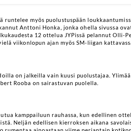
iä runtelee myös puolustuspään loukkaantumis
ukannut Anttoni Honka, jonka ohella sivussa ov
alkukaudesta 12 ottelua JYPissä pelannut Olli-Pe
vielä viikonlopun ajan myös SM-liigan kattavassa
oilla on jalkeilla vain kuusi puolustajaa. Ylim
obert Rooba on sairastuvan puolella.
utua kamppailuun rauhassa, kun edellinen otte
istä. Neljän edellisen kierroksen aikana savol
ldo rumentaa ainoastaan viime perjantain kotik