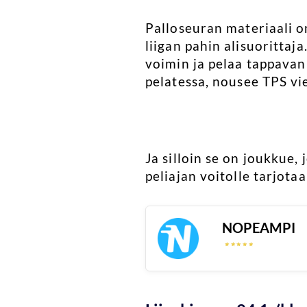
Palloseuran materiaali on
liigan pahin alisuorittaj
voimin ja pelaa tappavan
pelatessa, nousee TPS vie
Ja silloin se on joukkue,
peliajan voitolle tarjotaa
NOPEAMPI
☆
☆
☆
☆
☆
☆
☆
☆
☆
☆