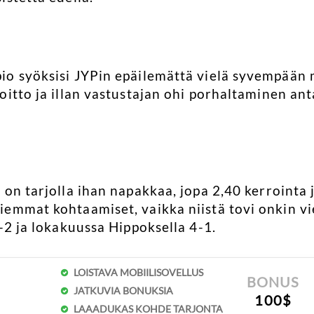
io syöksisi JYPin epäilemättä vielä syvempään
itto ja illan vastustajan ohi porhaltaminen ant
on tarjolla ihan napakkaa, jopa 2,40 kerrointa j
emmat kohtaamiset, vaikka niistä tovi onkin v
-2 ja lokakuussa Hippoksella 4-1.
LOISTAVA MOBIILISOVELLUS
BONUS
JATKUVIA BONUKSIA
100$
LAAADUKAS KOHDE TARJONTA