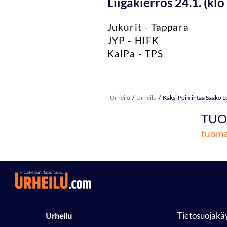
Liigakierros 24.1. (klo
Jukurit - Tappara
JYP - HIFK
KalPa - TPS
Urheilu
Urheilu
Kaksi Poimintaa Saako L
TUO
tuoma
Tietosuojakä
Urheilu