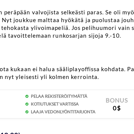
 peräpään valvojista selkeästi paras. Se oli myö
a. Nyt joukkue malttaa hyökätä ja puolustaa jouh
 tehokasta ylivoimapeliä. Jos pelihuumori vain s
lä tavoittelemaan runkosarjan sijoja 9.-10.
 jota kukaan ei halua sääliplayoffissa kohdata. 
n nyt yleisesti yli kolmen kerrointa.
PELAA REKISTERÖITYMÄTTÄ
BONUS
KOTIUTUKSET VARTISSA
0$
LAAJA VEDONLYÖNTITARJONTA