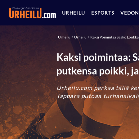
URHEILU
ESPORTS
VEDON
Urheilu
Urheilu
Kaksi Poimintaa Saako Loukka
Kaksi poimintaa: 
putkensa poikki, j
Urheilu.com perkaa tällä ker
Tappara putoaa turhanaikais