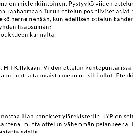
lma on mielenkiintoinen. Pystyykö viiden ottel
ma raahaamaan Turun ottelun positiiviset asia
ekö herne nenään, kun edellisen ottelun kahde
 yhden lisäosuman?
ijoukkueen kannalta.
ut HIFK:llakaan. Viiden ottelun kuntopuntarissa 
taan, mutta tahmaista meno on silti ollut. Etenk
nostaa illan panokset ylärekisteriin. JYP on se
santena, mutta ottelun vähemmän pelanneena.
istettä edellä.