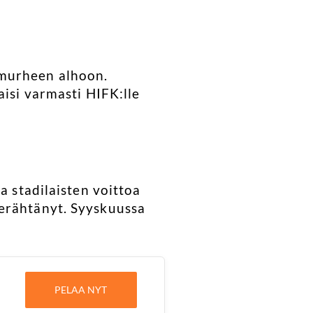
 murheen alhoon.
aisi varmasti HIFK:lle
a stadilaisten voittoa
ierähtänyt. Syyskuussa
PELAA NYT