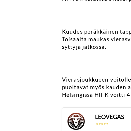
Kuudes peräkkäinen tapp
Toisaalta maukas vierasvo
syttyjä jatkossa.
Vierasjoukkueen voitolle 
puoltavat myös kauden ai
Helsingissä HIFK voitti 4
LEOVEGAS
☆
☆
☆
☆
☆
☆
☆
☆
☆
☆