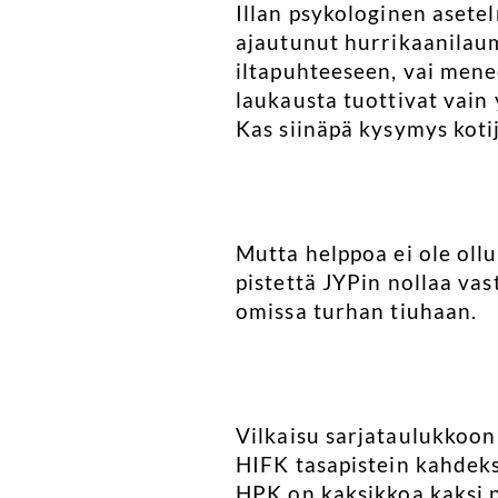
Illan psykologinen asete
ajautunut hurrikaanilau
iltapuhteeseen, vai mene
laukausta tuottivat vain
Kas siinäpä kysymys kot
Mutta helppoa ei ole oll
pistettä JYPin nollaa vas
omissa turhan tiuhaan.
Vilkaisu sarjataulukkoon 
HIFK tasapistein kahdek
HPK on kaksikkoa kaksi p