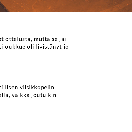
t ottelusta, mutta se jäi
ijoukkue oli livistänyt jo
llisen viisikkopelin
llä, vaikka joutuikin