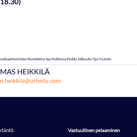
 18.30)
oukkaantumisten Runtelema Jyp Putkensa Poikki Jatkuuko Tps N Lento
MAS HEIKKILÄ
s.heikkila@urheilu.com
ytäntö
Vastuullinen pelaaminen