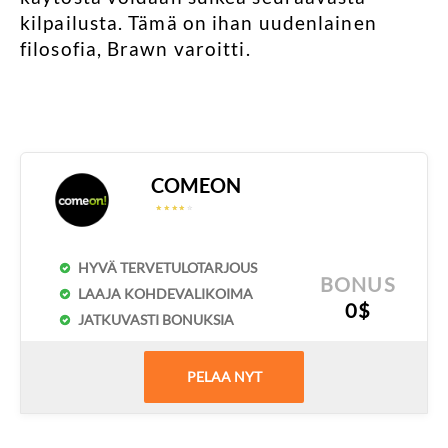
kilpailusta. Tämä on ihan uudenlainen
filosofia, Brawn varoitti.
COMEON
☆
☆
☆
☆
☆
☆
☆
☆
☆
☆
HYVÄ TERVETULOTARJOUS
BONUS
LAAJA KOHDEVALIKOIMA
0$
JATKUVASTI BONUKSIA
PELAA NYT