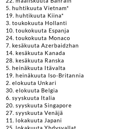
22. maaliskuuta Bahrain
5. huhtikuuta Vietnam*
19. huhtikuuta Kiina*
3. toukokuuta Hollanti
10. toukokuuta Espanja
24. toukokuuta Monaco
7. kesäkuuta Azerbaidzhan
14. kesäkuuta Kanada
28. kesäkuuta Ranska
5. heinäkuuta Itävalta
19. heinäkuuta Iso-Britannia
2. elokuuta Unkari
30. elokuuta Belgia
6. syyskuuta Italia
20. syyskuuta Singapore
27. syyskuuta Venäjä
11. lokakuuta Japani
25. lokakuuta Yhdysvallat