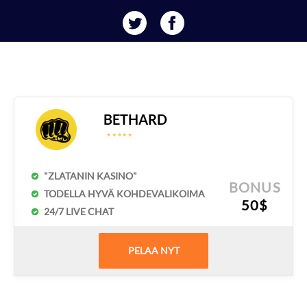
BETHARD
☆
☆
☆
☆
☆
☆
☆
☆
☆
☆
"ZLATANIN KASINO"
BONUS
TODELLA HYVÄ KOHDEVALIKOIMA
50$
24/7 LIVE CHAT
PELAA NYT