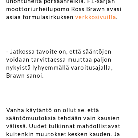
unohtuneita porsaanreikiä. F1-sarjan
moottoriurheilupomo Ross Brawn avasi
asiaa formulasirkuksen
verkkosivuilla
.
- Jatkossa tavoite on, että sääntöjen
voidaan tarvittaessa muuttaa paljon
nykyistä lyhyemmällä varoitusajalla,
Brawn sanoi.
Vanha käytäntö on ollut se, että
sääntömuutoksia tehdään vain kausien
välissä. Uudet tulkinnat mahdollistavat
kuitenkin muutokset kesken kauden. Ja