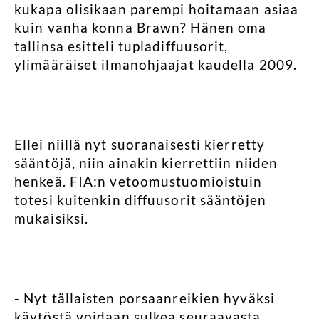
kukapa olisikaan parempi hoitamaan asiaa
kuin vanha konna Brawn? Hänen oma
tallinsa esitteli tupladiffuusorit,
ylimääräiset ilmanohjaajat kaudella 2009.
Ellei niillä nyt suoranaisesti kierretty
sääntöjä, niin ainakin kierrettiin niiden
henkeä. FIA:n vetoomustuomioistuin
totesi kuitenkin diffuusorit sääntöjen
mukaisiksi.
- Nyt tällaisten porsaanreikien hyväksi
käytöstä voidaan sulkea seuraavasta