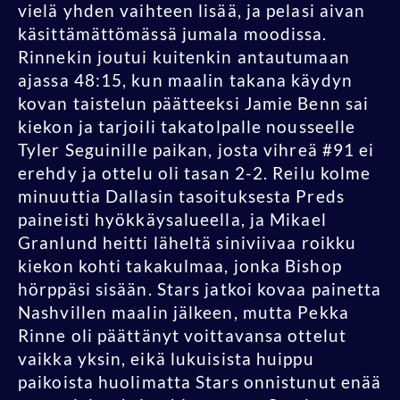
vielä yhden vaihteen lisää, ja pelasi aivan
käsittämättömässä jumala moodissa.
Rinnekin joutui kuitenkin antautumaan
ajassa 48:15, kun maalin takana käydyn
kovan taistelun päätteeksi Jamie Benn sai
kiekon ja tarjoili takatolpalle nousseelle
Tyler Seguinille paikan, josta vihreä #91 ei
erehdy ja ottelu oli tasan 2-2. Reilu kolme
minuuttia Dallasin tasoituksesta Preds
paineisti hyökkäysalueella, ja Mikael
Granlund heitti läheltä siniviivaa roikku
kiekon kohti takakulmaa, jonka Bishop
hörppäsi sisään. Stars jatkoi kovaa painetta
Nashvillen maalin jälkeen, mutta Pekka
Rinne oli päättänyt voittavansa ottelut
vaikka yksin, eikä lukuisista huippu
paikoista huolimatta Stars onnistunut enää