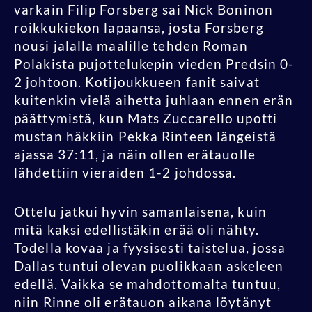
varkain Filip Forsberg sai Nick Boninon
roikkukiekon lapaansa, josta Forsberg
nousi jalalla maalille tehden Roman
Polakista pujottelukepin vieden Predsin 0-
2 johtoon. Kotijoukkueen fanit saivat
kuitenkin vielä aihetta juhlaan ennen erän
päättymistä, kun Mats Zuccarello upotti
mustan häkkiin Pekka Rinteen längeistä
ajassa 37:11, ja näin ollen erätauolle
lähdettiin vieraiden 1-2 johdossa.
Ottelu jatkui hyvin samanlaisena, kuin
mitä kaksi edellistäkin erää oli nähty.
Todella kovaa ja fyysisesti taistelua, jossa
Dallas tuntui olevan puolikkaan askeleen
edellä. Vaikka se mahdottomalta tuntuu,
niin Rinne oli erätauon aikana löytänyt