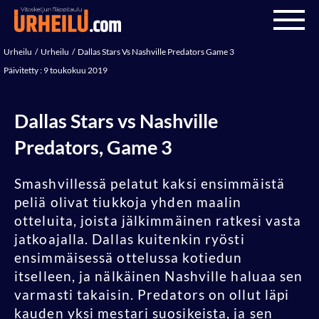
Urheilu
Urheilu
Dallas Stars Vs Nashville Predators Game 3
Päivitetty : 9 toukokuu 2019
Dallas Stars vs Nashville
Predators, Game 3
Smashvillessä pelatut kaksi ensimmäistä
peliä olivat tiukkoja yhden maalin
otteluita, joista jälkimmäinen ratkesi vasta
jatkoajalla. Dallas kuitenkin ryösti
ensimmäisessä ottelussa kotiedun
itselleen, ja nälkäinen Nashville haluaa sen
varmasti takaisin. Predators on ollut läpi
kauden yksi mestari suosikeista, ja sen