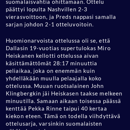
suomalaisvahtia ohittamaan. Ottelu
päättyi lopulta Nashvillen 2-3
vierasvoittoon, ja Preds nappasi samalla
sarjan johdon 2-1 otteluvoitoin.
Huomionarvoista ottelussa oli se, että
Dallasin 19-vuotias supertulokas Miro
Heiskanen kellotti ottelussa aivan
käsittämättömät 28:17 minuuttia
peliaikaa, joka on enemmän kuin
yhdelläkään muulla pelaajalla koko
ottelussa. Muuan ruotsalainen John
Klingbergkin jäi Heiskasen taakse melkeen
minuutilla. Samaan aikaan toisessa päässä
kenttää Pekka Rinne taipui 40 kertaa
kiekon eteen. Tämä on todella viihdyttävä
ottelusarja, varsinkin suomalaisten