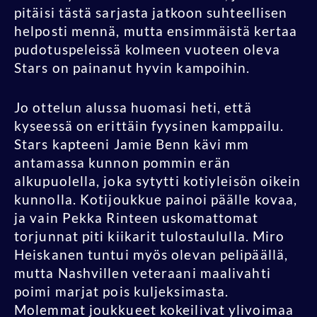
pitäisi tästä sarjasta jatkoon suhteellisen
helposti mennä, mutta ensimmäistä kertaa
pudotuspeleissä kolmeen vuoteen oleva
Stars on painanut hyvin kampoihin.
Jo ottelun alussa huomasi heti, että
kyseessä on erittäin fyysinen kamppailu.
Stars kapteeni Jamie Benn kävi mm
antamassa kunnon pommin erän
alkupuolella, joka sytytti kotiyleisön oikein
kunnolla. Kotijoukkue painoi päälle kovaa,
ja vain Pekka Rinteen uskomattomat
torjunnat piti kiikarit tulostaululla. Miro
Heiskanen tuntui myös olevan pelipäällä,
mutta Nashvillen veteraani maalivahti
poimi marjat pois kuljeksimasta.
Molemmat joukkueet kokeilivat ylivoimaa