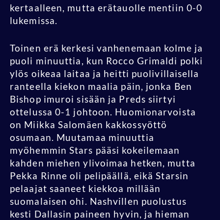
kertaalleen, mutta erätauolle mentiin 0-0
lukemissa.
Toinen erä kerkesi vanhenemaan kolme ja
puoli minuuttia, kun Rocco Grimaldi polki
ylös oikeaa laitaa ja heitti puolivillaisella
ranteella kiekon maalia päin, jonka Ben
Bishop imuroi sisään ja Preds siirtyi
ottelussa 0-1 johtoon. Huomionarvoista
on Miikka Salomäen kakkossyöttö
osumaan. Muutamaa minuuttia
myöhemmin Stars pääsi kokeilemaan
kahden miehen ylivoimaa hetken, mutta
Pekka Rinne oli pelipäällä, eikä Starsin
pelaajat saaneet kiekkoa millään
suomalaisen ohi. Nashvillen puolustus
kesti Dallasin paineen hyvin, ja hieman